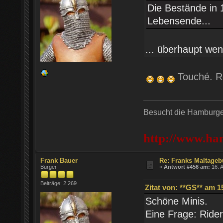
Die Bestände in 
Lebensende...
... überhaupt w
Touché. Re
Besucht die Hamburger
http://www.ha
Frank Bauer
Re: Franks Maltageb
Bürger
«
Antwort #456 am:
16. A
Beiträge: 2.269
Zitat von: **GS** am 15
Schöne Minis.
Eine Frage: Ride