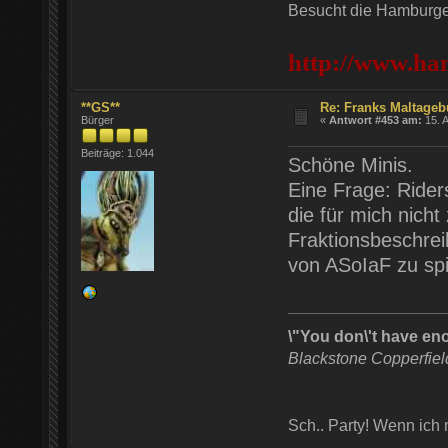
Besucht die Hamburger
http://www.ha
**GS**
Re: Franks Maltageb
Bürger
«
Antwort #453 am:
15. A
Beiträge: 1.044
Schöne Minis.
Eine Frage: Rider
die für mich nich
Fraktionsbeschrei
von ASoIaF zu sp
\"You don\'t have en
Blackstone Copperfie
Sch.. Party! Wenn ich