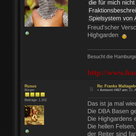
die für mich nic
Fraktionsbeschre
Spielsystem von 
Freud'scher Versch
Highgarden
Besucht die Hamburger
http://www.ha
Rusus
Re: Franks Maltageb
Bürger
«
Antwort #457 am:
21. A
Beiträge: 1.202
Das ist ja mal wie
Die DBA Basen gef
Die Highgardens e
Die hellen Felsen
der Reiter sind far