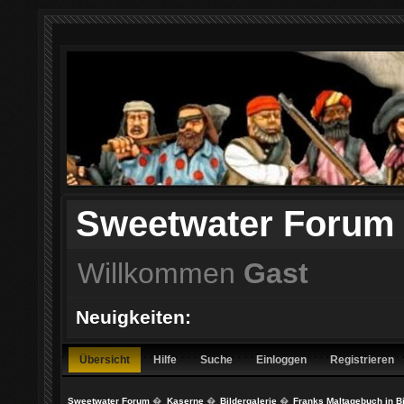
Sweetwater Forum
Willkommen
Gast
Neuigkeiten:
Übersicht
Hilfe
Suche
Einloggen
Registrieren
Sweetwater Forum
�
Kaserne
�
Bildergalerie
�
Franks Maltagebuch in B