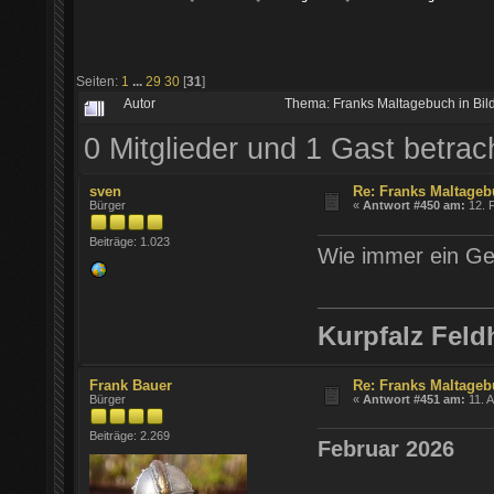
Seiten:
1
...
29
30
[
31
]
Autor
Thema: Franks Maltagebuch in Bil
0 Mitglieder und 1 Gast betra
sven
Re: Franks Maltageb
Bürger
«
Antwort #450 am:
12. F
Beiträge: 1.023
Wie immer ein Ge
Kurpfalz Feld
Frank Bauer
Re: Franks Maltageb
Bürger
«
Antwort #451 am:
11. A
Beiträge: 2.269
Februar 2026