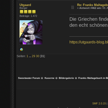
Utgaard
Re: Franks Maltageb
Bürger
«
Antwort #462 am:
06. A
Beiträge: 1.472
Die Griechen find
den echt schönen
https://utgaards-blog.
Seiten:
1
...
29
30
[
31
]
Sweetwater Forum
�
Kaserne
�
Bildergalerie
�
Franks Maltagebuch in B
SMF 2.0.15
|