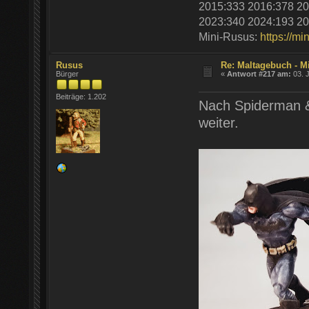
2015:333 2016:378 20
2023:340 2024:193 20
Mini-Rusus:
https://mi
Rusus
Re: Maltagebuch - M
Bürger
«
Antwort #217 am:
03. J
Beiträge: 1.202
Nach Spiderman &
weiter.