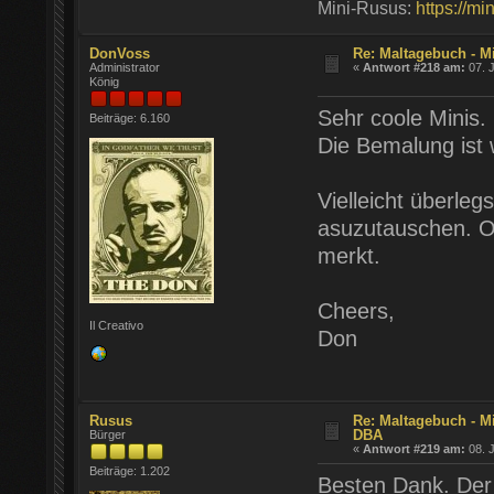
Mini-Rusus:
https://mi
DonVoss
Re: Maltagebuch - M
Administrator
«
Antwort #218 am:
07. J
König
Sehr coole Minis.
Beiträge: 6.160
Die Bemalung ist w
Vielleicht überle
asuzutauschen. Ob
merkt.
Cheers,
Il Creativo
Don
Rusus
Re: Maltagebuch - Mi
DBA
Bürger
«
Antwort #219 am:
08. J
Beiträge: 1.202
Besten Dank. Der