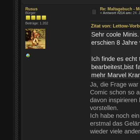
Rusus
Re: Maltagebuch - M
Bürger
«
Antwort #214 am:
24. J
Beiträge: 1.202
Zitat von: Lettow-Vorb
Sehr coole Minis.
erschien 8 Jahr
Ich finde es echt 
bearbeitest,bist 
mehr Marvel Kra
Ja, die Frage war 
Comic schon so al
davon inspirieren
vorstellen.
Ich habe noch ein
erstmal das Gelä
wieder viele ande