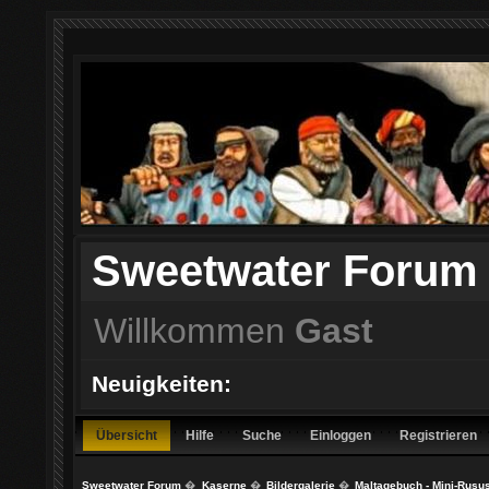
Sweetwater Forum
Willkommen
Gast
Neuigkeiten:
Übersicht
Hilfe
Suche
Einloggen
Registrieren
Sweetwater Forum
�
Kaserne
�
Bildergalerie
�
Maltagebuch - Mini-Rusu