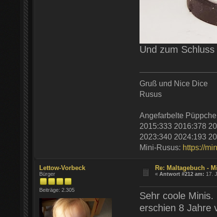
Und zum Schluss f
Gruß und Nice Dice
Rusus
Angefarbelte Püppche
2015:333 2016:378 20
2023:340 2024:193 20
Mini-Rusus:
https://mi
Lettow-Vorbeck
Re: Maltagebuch - M
Bürger
«
Antwort #212 am:
17. J
Beiträge: 2.305
Sehr coole Minis.
erschien 8 Jahre