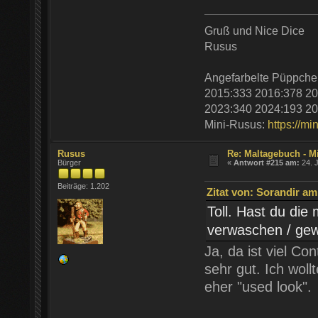
Gruß und Nice Dice
Rusus
Angefarbelte Püppche
2015:333 2016:378 20
2023:340 2024:193 20
Mini-Rusus:
https://mi
Rusus
Re: Maltagebuch - M
Bürger
«
Antwort #215 am:
24. J
Beiträge: 1.202
Zitat von: Sorandir am 
Toll. Hast du die
verwaschen / ge
Ja, da ist viel Co
sehr gut. Ich woll
eher "used look".