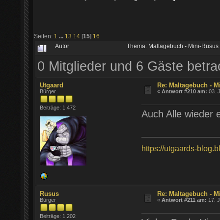
Seiten:
1
...
13
14
[
15
]
16
Autor
Thema: Maltagebuch - Mini-Rusus
0 Mitglieder und 6 Gäste betr
Utgaard
Re: Maltagebuch - M
Bürger
«
Antwort #210 am:
03. J
Beiträge: 1.472
Auch Alle wieder 
https://utgaards-blog.
Rusus
Re: Maltagebuch - M
Bürger
«
Antwort #211 am:
17. J
Beiträge: 1.202