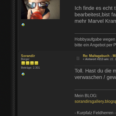
Ich finde es echt 
bearbeitest,bist f
mehr Marvel Kra
Hobbyaufgabe wegen G
bitte ein Angebot per 
Sorandir
Re: Maltagebuch - M
Bürger
«
Antwort #213 am:
22. J
Beiträge: 2.301
Toll. Hast du die 
verwaschen / gew
Mein BLOG:
sorandirsgallery.blog
- Kurpfalz Feldherren -