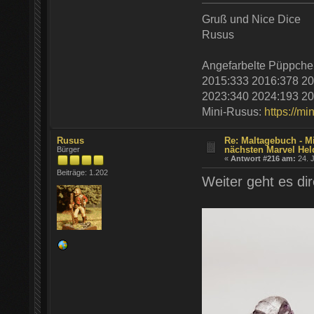
Gruß und Nice Dice
Rusus
Angefarbelte Püppche
2015:333 2016:378 20
2023:340 2024:193 20
Mini-Rusus:
https://mi
Rusus
Re: Maltagebuch - Mi
nächsten Marvel He
Bürger
«
Antwort #216 am:
24. J
Beiträge: 1.202
Weiter geht es di