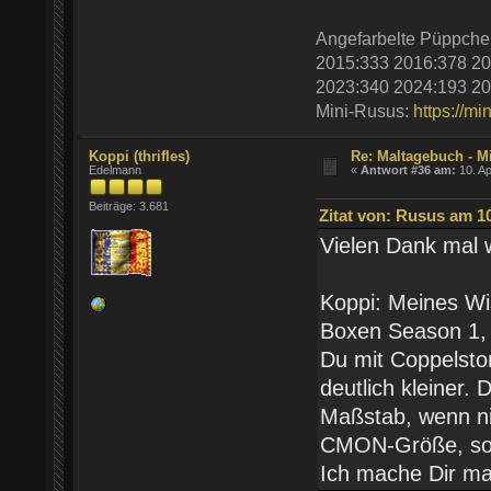
Angefarbelte Püppche
2015:333 2016:378 20
2023:340 2024:193 20
Mini-Rusus:
https://mi
Koppi (thrifles)
Re: Maltagebuch - M
Edelmann
«
Antwort #36 am:
10. Ap
Beiträge: 3.681
Zitat von: Rusus am 10
Vielen Dank mal 
Koppi: Meines Wis
Boxen Season 1, 
Du mit Coppelston
deutlich kleiner.
Maßstab, wenn nic
CMON-Größe, so w
Ich mache Dir mal