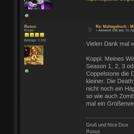
Rusus
Re: Maltagebuch - M
Bürger
«
Antwort #35 am:
10. Ap
Beiträge: 1.202
Vielen Dank mal w
Koppi: Meines Wis
Season 1, 2, 3 od
Coppelstone die D
kleiner. Die Deat
nicht noch ein Hä
so wie auch Zombi
mal ein Größenver
Gruß und Nice Dice
Rusus