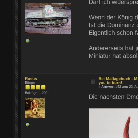
Darf ich widerspr
Wenn der König die
Ist die Dominanz 
Eigentlich schon fa
Andererseits hat 
Miniatur hat absol
Rusus
Re: Maltagebuch - Min
you to burn!
Bürger
«
Antwort #42 am:
23. Ap
Beiträge: 1.202
Die nächsten Dmd 