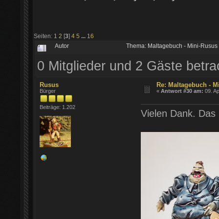
Seiten:
1
2
[
3
]
4
5
...
16
Autor
Thema: Maltagebuch - Mini-Rusus
0 Mitglieder und 2 Gäste betr
Rusus
Re: Maltagebuch - M
Bürger
«
Antwort #30 am:
09. Ap
Beiträge: 1.202
Vielen Dank. Das 