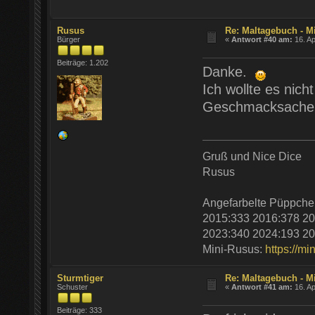
Rusus
Re: Maltagebuch - M
Bürger
«
Antwort #40 am:
16. Ap
Beiträge: 1.202
Danke.
Ich wollte es nich
Geschmacksache
Gruß und Nice Dice
Rusus
Angefarbelte Püppche
2015:333 2016:378 20
2023:340 2024:193 20
Mini-Rusus:
https://mi
Sturmtiger
Re: Maltagebuch - M
Schuster
«
Antwort #41 am:
16. Ap
Beiträge: 333