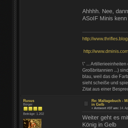
Ahhhh. Nee, dann
ASoIF Minis kenn
http://www.thrifles.blo
http://www.dminis.com/t
\" ... Artillerieeinhei
Großbritannien ...) si
blau, weil das die Farb
sieht scheiße und spie
Zitat aus einer Bespr
Rusus
Re: Maltagebuch - M
in Gelb
Bürger
«
Antwort #37 am:
14. Ap
Beiträge: 1.202
Weiter geht es mi
König in Gelb