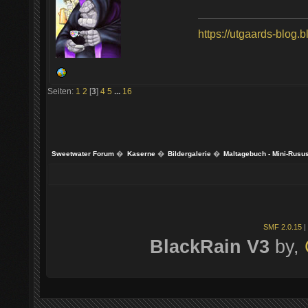
https://utgaards-blog.
Seiten:
1
2
[
3
]
4
5
...
16
Sweetwater Forum
�
Kaserne
�
Bildergalerie
�
Maltagebuch - Mini-Rusu
SMF 2.0.15
|
BlackRain V3
by,