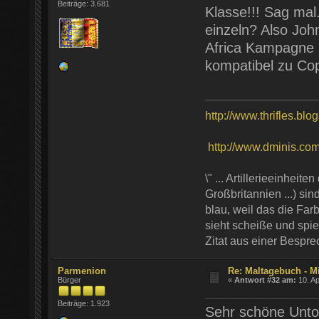
Beiträge: 3.681
Klasse!!! Sag ma
einzeln? Also Joh
Africa Kampagne 
kompatibel zu Co
http://www.thrifles.blo
http://www.dminis.com/t
\" ... Artillerieeinhei
Großbritannien ...) si
blau, weil das die Farb
sieht scheiße und spie
Zitat aus einer Bespr
Parmenion
Re: Maltagebuch - M
Bürger
«
Antwort #32 am:
10. Ap
Beiträge: 1.923
Sehr schöne Unt