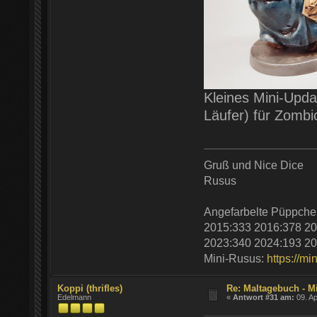
Kleines Mini-Upda
Läufer) für Zombic
Gruß und Nice Dice
Rusus
Angefarbelte Püppche
2015:333 2016:378 20
2023:340 2024:193 20
Mini-Rusus:
https://mi
Koppi (thrifles)
Re: Maltagebuch - M
Edelmann
«
Antwort #31 am:
09. Ap