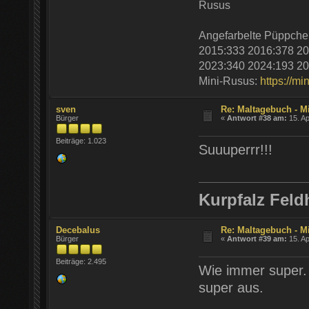
Rusus
Angefarbelte Püppche
2015:333 2016:378 20
2023:340 2024:193 20
Mini-Rusus:
https://mi
sven
Re: Maltagebuch - M
Bürger
«
Antwort #38 am:
15. Ap
Beiträge: 1.023
Suuuperrr!!!
Kurpfalz Feld
Decebalus
Re: Maltagebuch - M
Bürger
«
Antwort #39 am:
15. Ap
Beiträge: 2.495
Wie immer super. 
super aus.