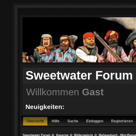
Sweetwater Forum
Willkommen
Gast
Neuigkeiten:
Übersicht
Hilfe
Suche
Einloggen
Registrieren
Sweetwater Forum
�
Kaserne
�
Bildergalerie
�
Maltagebuch - Mini-Rusu