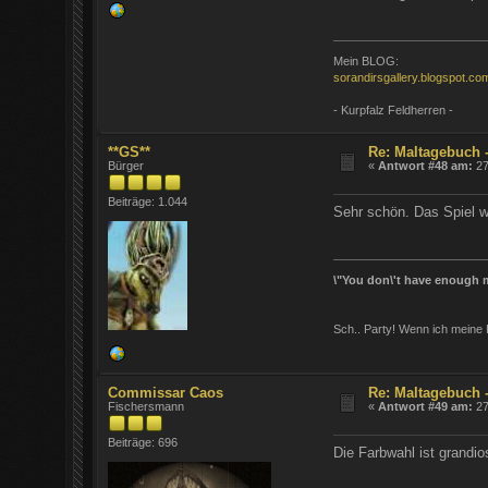
Mein BLOG:
sorandirsgallery.blogspot.co
- Kurpfalz Feldherren -
**GS**
Re: Maltagebuch 
Bürger
«
Antwort #48 am:
27
Beiträge: 1.044
Sehr schön. Das Spiel w
\"You don\'t have enough m
Sch.. Party! Wenn ich meine 
Commissar Caos
Re: Maltagebuch 
Fischersmann
«
Antwort #49 am:
27
Beiträge: 696
Die Farbwahl ist grandio