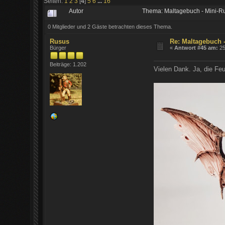
Seiten:
1
2
3
[
4
]
5
6
...
16
Autor
Thema: Maltagebuch - Mini-R
0 Mitglieder und 2 Gäste betrachten dieses Thema.
Rusus
Re: Maltagebuch -
Bürger
«
Antwort #45 am:
25
Beiträge: 1.202
Vielen Dank. Ja, die Feu