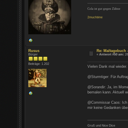
Cola ist gut gegen Zähne
2muchtime
Rusus
Re: Maltagebuch 
Bürger
«
Antwort #50 am:
28
Beiträge: 1.202
Vielen Dank mal wieder.
@Sturmtiger: Für Auftrag
@Sorandir: Ja, im Momen
bemalen kann. Aktuell we
@Commissar Caos: Ich ve
mir keine Gedanken üb
Gruß und Nice Dice