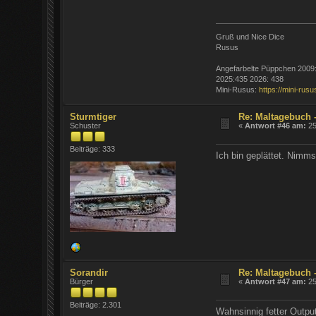
Gruß und Nice Dice
Rusus
Angefarbelte Püppchen 2009
2025:435 2026: 438
Mini-Rusus:
https://mini-rus
Sturmtiger
Re: Maltagebuch 
Schuster
«
Antwort #46 am:
25
Beiträge: 333
Ich bin geplättet. Nimms
Sorandir
Re: Maltagebuch 
Bürger
«
Antwort #47 am:
25
Beiträge: 2.301
Wahnsinnig fetter Outpu