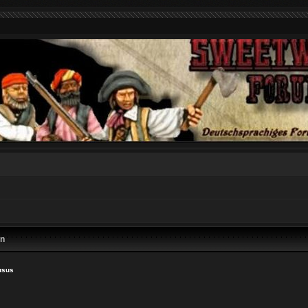
en
usus