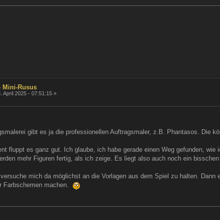
- Mini-Rusus
. April 2025 - 07:51:15 »
smalerei gibt es ja die professionellen Auftragsmaler, z.B. Phantasos. Die kö
t fluppt es ganz gut. Ich glaube, ich habe gerade einen Weg gefunden, wie ic
rden mehr Figuren fertig, als ich zeige. Es liegt also auch noch ein bissche
rsuche mich da möglichst an die Vorlagen aus dem Spiel zu halten. Dann er
er Farbschemen machen.