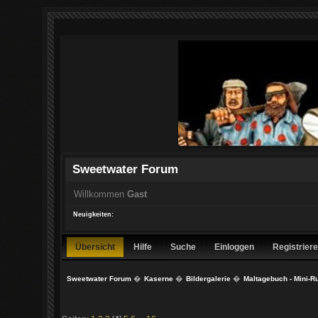
Sweetwater Forum
Willkommen
Gast
Neuigkeiten:
Übersicht
Hilfe
Suche
Einloggen
Registrier
Sweetwater Forum
�
Kaserne
�
Bildergalerie
�
Maltagebuch - Mini-R