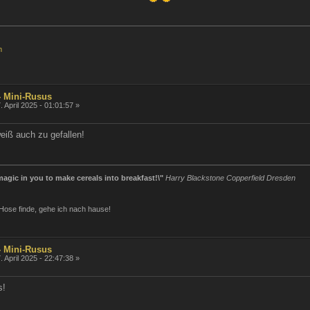
m
- Mini-Rusus
. April 2025 - 01:01:57 »
eiß auch zu gefallen!
agic in you to make cereals into breakfast!\"
Harry Blackstone Copperfield Dresden
Hose finde, gehe ich nach hause!
- Mini-Rusus
. April 2025 - 22:47:38 »
s!