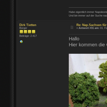
Habe eigentlich immer Napoleon
Und bin immer auf der Suche nac
Dirk Tietten
Re: Nap.Sachsen für
Bürger
«
Antwort #31 am:
01. Fe
Beiträge: 2.417
Hallo
Hier kommen die 