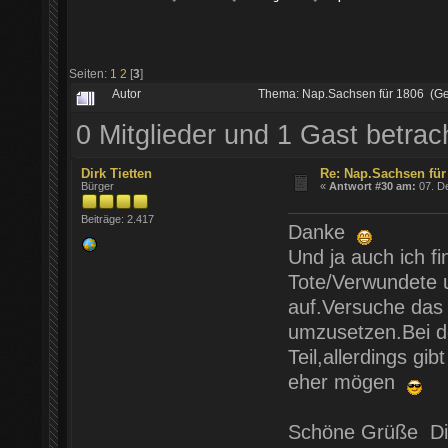
Seiten:
1
2
[
3
]
Autor
Thema: Nap.Sachsen für 1806 (Ge
0 Mitglieder und 1 Gast betra
Dirk Tietten
Re: Nap.Sachsen für
Bürger
«
Antwort #30 am:
07. D
Beiträge: 2.417
Danke
Und ja auch ich f
Tote/Verwundete u
auf.Versuche das 
umzusetzen.Bei d
Teil,allerdings gi
eher mögen
Schöne Grüße Di