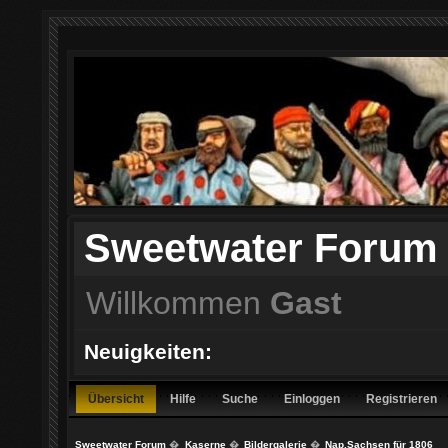
Sweetwater Forum
Willkommen
Gast
Neuigkeiten:
Übersicht
Hilfe
Suche
Einloggen
Registrieren
Sweetwater Forum
�
Kaserne
�
Bildergalerie
�
Nap.Sachsen für 1806