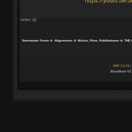
https://youtu.b
Seiten: [
1
]
Sweetwater Forum
�
Allgemeines
�
Bücher, Filme, Publikationen
�
THE 
SMF 2.0.15
|
BlackRain V3