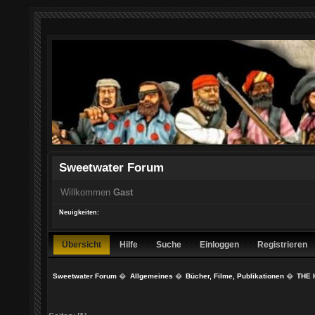
Sweetwater Forum
Willkommen
Gast
Neuigkeiten:
Übersicht
Hilfe
Suche
Einloggen
Registrieren
Sweetwater Forum
�
Allgemeines
�
Bücher, Filme, Publikationen
�
THE 