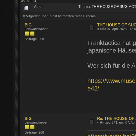
Seiten: [
1
]
Autor
Thema: THE HOUSE OF SUGIMOTO
0 Mitglieder und 1 Gast betrachten dieses Thema.
BIG
THE HOUSE OF SU
Leinwandweber
«
am:
07. April 2025 - 18:
Beiträge: 208
Franktactica hat g
japanische Häuser
Wer sich für die A
https://www.muse
e42/
BIG
Re: THE HOUSE OF
Leinwandweber
«
Antwort #1 am:
07. Apr
Beiträge: 208