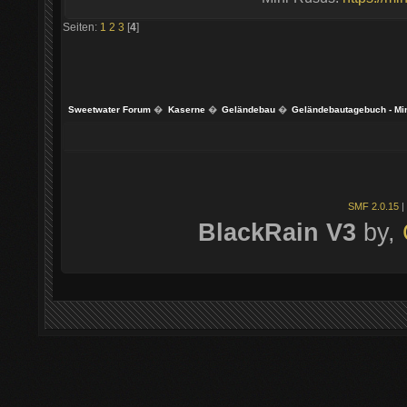
Seiten:
1
2
3
[
4
]
Sweetwater Forum
�
Kaserne
�
Geländebau
�
Geländebautagebuch - Mi
SMF 2.0.15
|
BlackRain V3
by,