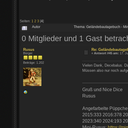
Seiten:
1
2
3
[
4
]
Autor
Thema: Geländebautagebuch - Mi
0 Mitglieder und 1 Gast betra
Rusus
Re: Geländebautage
Bürger
«
Antwort #45 am:
17. Ju
Beiträge: 1.202
Vielen Dank, Decebalus. Dan
Müssen also nur noch aufg
Gruß und Nice Dice
Rusus
Angefarbelte Püppche
2015:333 2016:378 20
2023:340 2024:193 20
Mini-Rusus:
https://mi