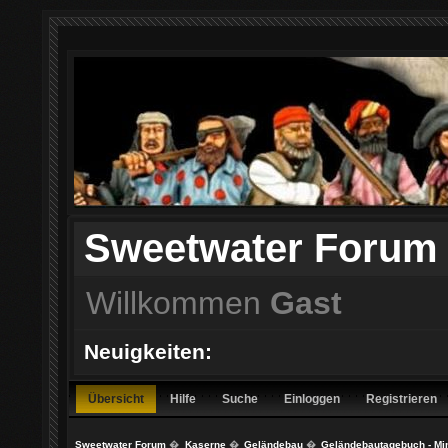
Sweetwater Forum
Willkommen
Gast
Neuigkeiten:
Übersicht
Hilfe
Suche
Einloggen
Registrieren
Sweetwater Forum
�
Kaserne
�
Geländebau
�
Geländebautagebuch - Mi