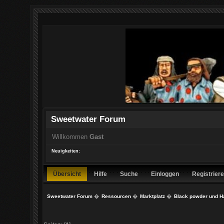
Sweetwater Forum
Willkommen
Gast
Neuigkeiten:
Übersicht
Hilfe
Suche
Einloggen
Registrier
Sweetwater Forum
�
Ressourcen
�
Marktplatz
�
Black powder und H