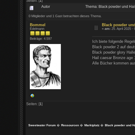
Seiten: [
1
]
Autor
Thema: Black powder und Hai
0 Mitglieder und 1 Gast betrachten dieses Thema.
Bommel
Black powder und
Edelmann
«
am:
25. April 2025 -
Beiträge: 4.597
Ich biete folgende Regel
Black powder 2 auf deut
Black powder glory Halle
Hail caesar Bronze age 
Alle Bücher kommen aus 
Seiten: [
1
]
Sweetwater Forum
�
Ressourcen
�
Marktplatz
�
Black powder und H