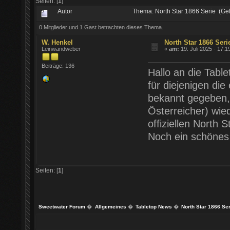
Seiten: [
1
]
Autor
Thema: North Star 1866 Serie (Ge
0 Mitglieder und 1 Gast betrachten dieses Thema.
W. Henkel
North Star 1866 Seri
Leinwandweber
«
am:
19. Juli 2025 - 17:1
Beiträge: 136
Hallo an die Tabl
für diejenigen di
bekannt gegeben,
Österreicher) wied
offiziellen North 
Noch ein schöne
Seiten: [
1
]
Sweetwater Forum
�
Allgemeines
�
Tabletop News
�
North Star 1866 Ser