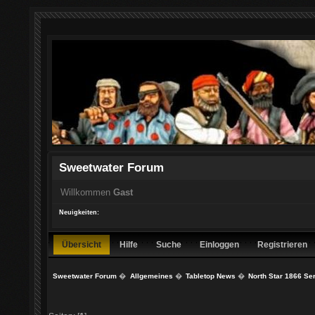
Sweetwater Forum
Willkommen
Gast
Neuigkeiten:
Übersicht
Hilfe
Suche
Einloggen
Registrieren
Sweetwater Forum
�
Allgemeines
�
Tabletop News
�
North Star 1866 Ser