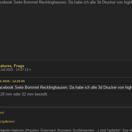
ebook Seite Bommel Recklinghausen. Da habe ich alle 3d Drucker von highl
atures. Frage
Juli 2025 - 14:37:13 »
i 2025 - 14:25:05
cebook Seite Bommel Recklinghausen. Da habe ich alle 3d Drucker von high
 28 mm oder 32 mm bestellt.
om/
/galleries/
 wichtigsten Nationen (Preußen, Österreich, Russland, Großbritannien ...) sind \"gefärbt\". Das