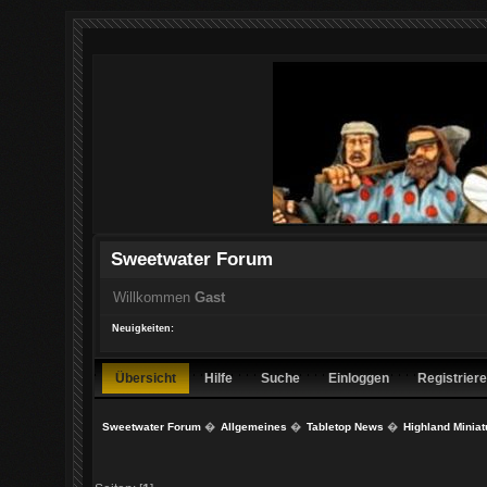
Sweetwater Forum
Willkommen
Gast
Neuigkeiten:
Übersicht
Hilfe
Suche
Einloggen
Registrier
Sweetwater Forum
�
Allgemeines
�
Tabletop News
�
Highland Miniat