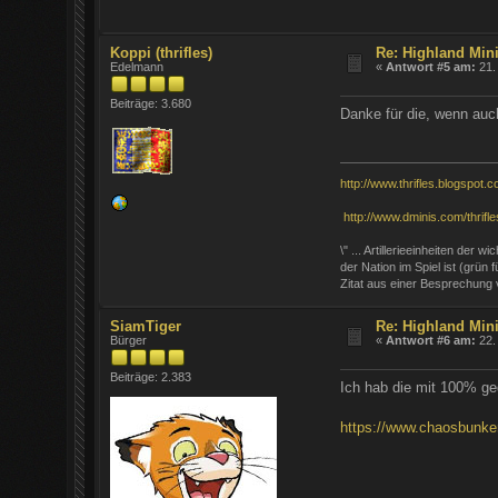
Koppi (thrifles)
Re: Highland Mini
Edelmann
«
Antwort #5 am:
21. 
Beiträge: 3.680
Danke für die, wenn auc
http://www.thrifles.blogspot.c
http://www.dminis.com/thrifles
\" ... Artillerieeinheiten der
der Nation im Spiel ist (grün
Zitat aus einer Besprechung
SiamTiger
Re: Highland Mini
Bürger
«
Antwort #6 am:
22. 
Beiträge: 2.383
Ich hab die mit 100% ged
https://www.chaosbunker