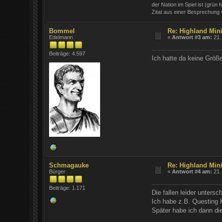
der Nation im Spiel ist (grün
Zitat aus einer Besprechung
Bommel
Re: Highland Mini
Edelmann
«
Antwort #3 am:
21. 
Beiträge: 4.597
Ich hatte da keine Größ
Schmagauke
Re: Highland Mini
Bürger
«
Antwort #4 am:
21. 
Beiträge: 1.171
Die fallen leider untersc
Ich habe z.B. Questing K
Später habe ich dann die