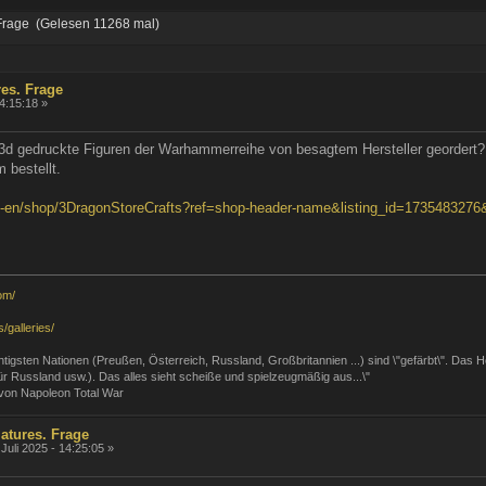
Frage (Gelesen 11268 mal)
res. Frage
14:15:18 »
3d gedruckte Figuren der Warhammerreihe von besagtem Hersteller geordert?
 bestellt.
e-en/shop/3DragonStoreCrafts?ref=shop-header-name&listing_id=173548327
om/
/galleries/
 wichtigsten Nationen (Preußen, Österreich, Russland, Großbritannien ...) sind \"gefärbt\". Das
 für Russland usw.). Das alles sieht scheiße und spielzeugmäßig aus...\"
 von Napoleon Total War
atures. Frage
Juli 2025 - 14:25:05 »