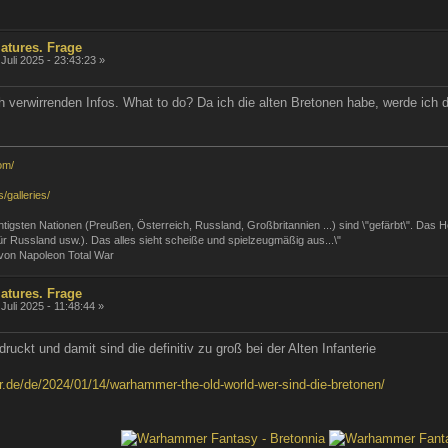
atures. Frage
Juli 2025 - 23:43:23 »
h verwirrenden Infos. What to do? Da ich die alten Bretonen habe, werde ich
om/
/galleries/
 wichtigsten Nationen (Preußen, Österreich, Russland, Großbritannien ...) sind \"gefärbt\". Das
 für Russland usw.). Das alles sieht scheiße und spielzeugmäßig aus...\"
 von Napoleon Total War
atures. Frage
Juli 2025 - 11:48:44 »
ruckt und damit sind die definitiv zu groß bei der Alten Infanterie
.de/de/2024/01/14/warhammer-the-old-world-wer-sind-die-bretonen/