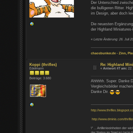
Der Unterschied zwische
die bulligeren Ritter. H
im Design, aber doch lei
Die neuesten Ergänzunge
der Highland Miniatures-R
«
Letzte Änderung: 26. Juli 2
chaosbunker.de - Zinn, Plas
Koppi (thrifles)
Re: Highland Mini
Edelmann
«
Antwort #7 am:
22. 
Beiträge: 3.680
Ahhhhh. Super. Danke Dir
Vergleichsbilder machen
Danke Dir.
http://www.thrifles.blogspot.c
http://www.dminis.com/thrifles
\" ... Artillerieeinheiten der
der Nation im Spiel ist (grün