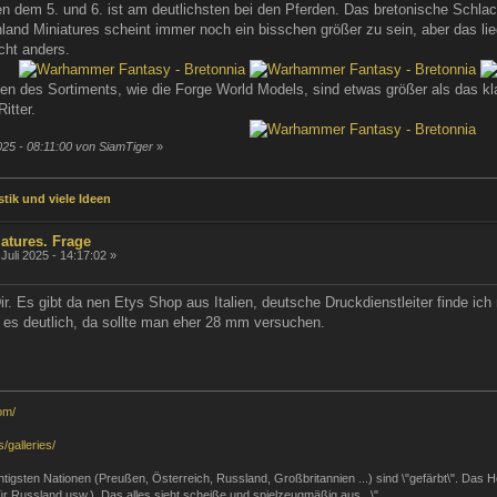
n dem 5. und 6. ist am deutlichsten bei den Pferden. Das bretonische Schl
ighland Miniatures scheint immer noch ein bisschen größer zu sein, aber das li
cht anders.
n des Sortiments, wie die Forge World Models, sind etwas größer als das kl
itter.
025 - 08:11:00 von SiamTiger
»
tik und viele Ideen
atures. Frage
Juli 2025 - 14:17:02 »
. Es gibt da nen Etys Shop aus Italien, deutsche Druckdienstleiter finde ich 
 es deutlich, da sollte man eher 28 mm versuchen.
om/
/galleries/
 wichtigsten Nationen (Preußen, Österreich, Russland, Großbritannien ...) sind \"gefärbt\". Das
 für Russland usw.). Das alles sieht scheiße und spielzeugmäßig aus...\"