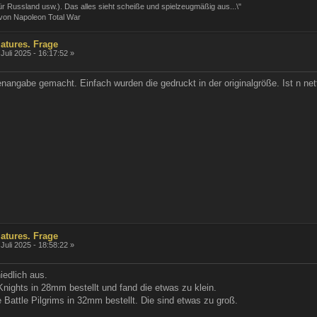
 für Russland usw.). Das alles sieht scheiße und spielzeugmäßig aus...\"
 von Napoleon Total War
atures. Frage
Juli 2025 - 16:17:52 »
enangabe gemacht. Einfach wurden die gedruckt in der originalgröße. Ist n ne
atures. Frage
Juli 2025 - 18:58:22 »
hiedlich aus.
nights in 28mm bestellt und fand die etwas zu klein.
 Battle Pilgrims in 32mm bestellt. Die sind etwas zu groß.