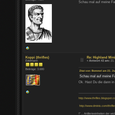
Schau mal auf meine Fac
Koppi (thrifles)
Re: Highland Mini
Edelmann
«
Antwort #2 am:
21. 
Beiträge: 3.680
Zitat von: Bommel am 21. Jul
Schau mal auf meine Fa
Ok. Hast Du die dann in
http://www.thrifles.blogspot.c
http://www.dminis.com/thrifles
\" ... Artillerieeinheiten der