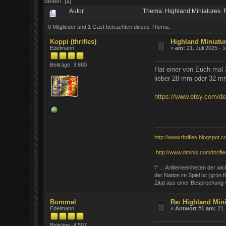
Seiten: [
1
]
Autor
Thema: Highland Miniatures. 
0 Mitglieder und 1 Gast betrachten dieses Thema.
Koppi (thrifles)
Highland Miniatu
Edelmann
«
am:
21. Juli 2025 - 
Beiträge: 3.680
Hat einer von Euch mal 
lieber 28 mm oder 32 mm
https://www.etsy.com/d
http://www.thrifles.blogspot.c
http://www.dminis.com/thrifles
\" ... Artillerieeinheiten der
der Nation im Spiel ist (grün
Zitat aus einer Besprechung
Bommel
Re: Highland Mini
Edelmann
«
Antwort #1 am:
21. 
Beiträge: 4.597