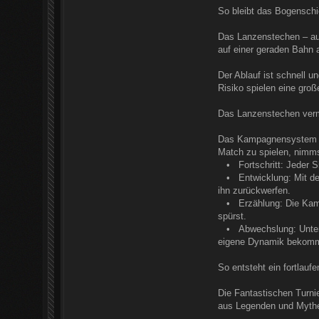
So bleibt das Bogenschi
Das Lanzenstechen – auc
auf einer geraden Bahn a
Der Ablauf ist schnell u
Risiko spielen eine groß
Das Lanzenstechen vermi
Das Kampagnensystem erw
Match zu spielen, nimmst
• Fortschritt: Jeder Si
• Entwicklung: Mit der 
ihn zurückwerfen.
• Erzählung: Die Kampag
spürst.
• Abwechslung: Untersc
eigene Dynamik bekomm
So entsteht ein fortlauf
Die Fantastischen Turnie
aus Legenden und Mythen