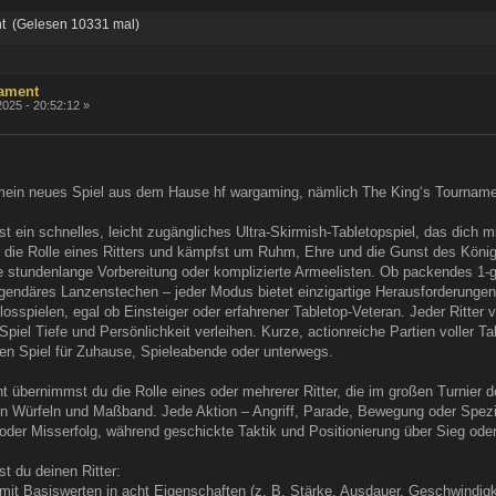
t (Gelesen 10331 mal)
nament
025 - 20:52:12 »
ein neues Spiel aus dem Hause hf wargaming, nämlich The King‘s Tournamen
t ein schnelles, leicht zugängliches Ultra-Skirmish-Tabletopspiel, das dich m
in die Rolle eines Ritters und kämpfst um Ruhm, Ehre und die Gunst des Köni
hne stundenlange Vorbereitung oder komplizierte Armeelisten. Ob packendes 1-
endäres Lanzenstechen – jeder Modus bietet einzigartige Herausforderungen
losspielen, egal ob Einsteiger oder erfahrener Tabletop-Veteran. Jeder Ritter
Spiel Tiefe und Persönlichkeit verleihen. Kurze, actionreiche Partien volle
n Spiel für Zuhause, Spieleabende oder unterwegs.
 übernimmst du die Rolle eines oder mehrerer Ritter, die im großen Turnier de
gen Würfeln und Maßband. Jede Aktion – Angriff, Parade, Bewegung oder Spez
 oder Misserfolg, während geschickte Taktik und Positionierung über Sieg od
st du deinen Ritter:
mit Basiswerten in acht Eigenschaften (z. B. Stärke, Ausdauer, Geschwindigke