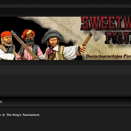
en
e
�
The King‘s Tournament