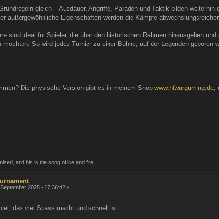
Grundregeln gleich – Ausdauer, Angriffe, Paraden und Taktik bilden weiterhin
er außergewöhnliche Eigenschaften werden die Kämpfe abwechslungsreicher 
ere sind ideal für Spieler, die über den historischen Rahmen hinausgehen und
n möchten. So wird jedes Turnier zu einer Bühne, auf der Legenden geboren 
ommen? Die physische Version gibt es in meinem Shop
www.hfwargaming.de
, 
ised, and his is the song of ice and fire.
ournament
 September 2025 - 17:36:42 »
Spiel, das viel Spass macht und schnell ist.