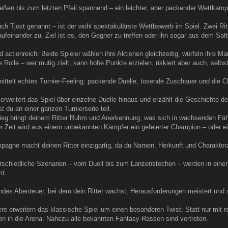
eßen bis zum letzten Pfeil spannend – ein leichter, aber packender Wettkamp
h Tjost genannt – ist der wohl spektakulärste Wettbewerb im Spiel. Zwei Rit
ufeinander zu. Ziel ist es, den Gegner zu treffen oder ihn sogar aus dem Sat
nd actionreich: Beide Spieler wählen ihre Aktionen gleichzeitig, würfeln ihre 
e Rolle – wer mutig zielt, kann hohe Punkte erzielen, riskiert aber auch, selb
ttelt echtes Turnier-Feeling: packende Duelle, tosende Zuschauer und die Ch
eitert das Spiel über einzelne Duelle hinaus und erzählt die Geschichte dei
 du an einer ganzen Turnierserie teil.
eg bringt deinem Ritter Ruhm und Anerkennung, was sich in wachsenden Fähi
Zeit wird aus einem unbekannten Kämpfer ein gefeierter Champion – oder ei
ne macht deinen Ritter einzigartig, da du Namen, Herkunft und Charakterzü
hiedliche Szenarien – vom Duell bis zum Lanzenstechen – werden in einer 
t.
endes Abenteuer, bei dem dein Ritter wächst, Herausforderungen meistert und 
re erweitern das klassische Spiel um einen besonderen Twist: Statt nur mit rea
 in die Arena. Nahezu alle bekannten Fantasy-Rassen sind vertreten.