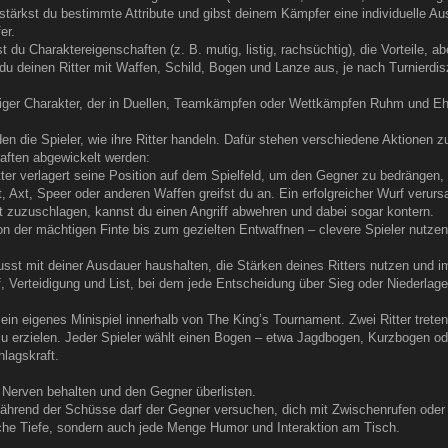
rkst du bestimmte Attribute und gibst deinem Kämpfer eine individuelle Ausr
er.
u Charaktereigenschaften (z. B. mutig, listig, rachsüchtig), die Vorteile, 
u deinen Ritter mit Waffen, Schild, Bogen und Lanze aus, je nach Turnierdisz
rtiger Charakter, der in Duellen, Teamkämpfen oder Wettkämpfen Ruhm und Eh
en die Spieler, wie ihre Ritter handeln. Dafür stehen verschiedene Aktionen 
aften abgewickelt werden:
 verlagert seine Position auf dem Spielfeld, um den Gegner zu bedrängen, D
 Axt, Speer oder anderen Waffen greifst du an. Ein erfolgreicher Wurf veru
zuzuschlagen, kannst du einen Angriff abwehren und dabei sogar kontern.
der mächtigen Finte bis zum gezielten Entwaffnen – clevere Spieler nutze
usst mit deiner Ausdauer haushalten, die Stärken deines Ritters nutzen und 
, Verteidigung und List, bei dem jede Entscheidung über Sieg oder Niederlage
ein eigenes Minispiel innerhalb von The King’s Tournament. Zwei Ritter tret
zu erzielen. Jeder Spieler wählt einen Bogen – etwa Jagdbogen, Kurzbogen od
lagskraft.
, Nerven behalten und den Gegner überlisten.
hrend der Schüsse darf der Gegner versuchen, dich mit Zwischenrufen oder
ische Tiefe, sondern auch jede Menge Humor und Interaktion am Tisch.