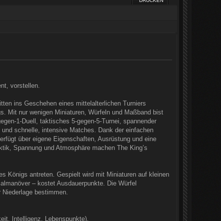
DRUCKEN
t, vorstellen.
itten ins Geschehen eines mittelalterlichen Turniers
gs. Mit nur wenigen Miniaturen, Würfeln und Maßband bist
gegen-1-Duell, taktisches 5-gegen-5-Turnei, spannender
 und schnelle, intensive Matches. Dank der einfachen
 verfügt über eigene Eigenschaften, Ausrüstung und eine
r Taktik, Spannung und Atmosphäre machen The King’s
s Königs antreten. Gespielt wird mit Miniaturen auf kleinen
ialmanöver – kostet Ausdauerpunkte. Die Würfel
er Niederlage bestimmen.
it, Intelligenz, Lebenspunkte).