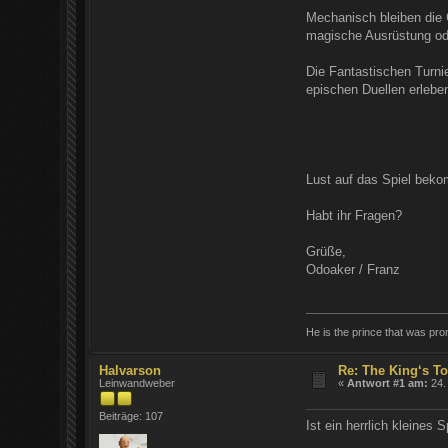
Mechanisch bleiben die 
magische Ausrüstung od
Die Fantastischen Turni
epischen Duellen erlebe
Lust auf das Spiel bek
Habt ihr Fragen?
Grüße,
Odoaker / Franz
He is the prince that was prom
Halvarson
Re: The King‘s T
Leinwandweber
«
Antwort #1 am:
24.
Beiträge: 107
Ist ein herrlich kleines 