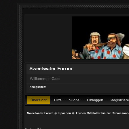
Sweetwater Forum
Willkommen
Gast
Neuigkeiten:
Übersicht
Hilfe
Suche
Einloggen
Registrier
Sweetwater Forum
�
Epochen
�
Frühes Mittelalter bis zur Renaissanc