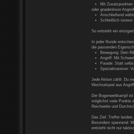
• Mit Zusatzpunkten stä
oder gnadenloser Angreif
• Anschließend wählst d
• Schließlich rüstest d
So entsteht ein einziga
In jeder Runde entscheid
die passenden Eigensch
• Bewegung: Dein Ritter
• Angriff: Mit Schwert,
• Parade: Statt selbst 
• Spezialmanöver: Von 
Jede Aktion zählt: Du m
Wechselspiel aus Angriff
Der Bogenwettkampf ist 
möglichst viele Punkte 
Reichweite und Durchsch
Das Ziel: Treffer landen
Besonders spannend: Wä
entsteht nicht nur takt