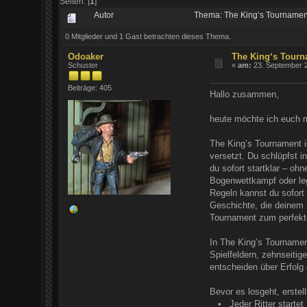
Seiten: [
1
]
Autor
Thema: The King‘s Tournamen
0 Mitglieder und 1 Gast betrachten dieses Thema.
Odoaker
The King‘s Tour
Schuster
«
am:
23. September 2
Beiträge: 405
Hallo zusammen,
heute möchte ich euch m
The King’s Tournament is
versetzt. Du schlüpfst 
du sofort startklar – o
Bogenwettkampf oder leg
Regeln kannst du sofort 
Geschichte, die deinem 
Tournament zum perfekte
In The King’s Tournament
Spielfeldern, zehnseiti
entscheiden über Erfolg
Bevor es losgeht, erstell
• Jeder Ritter startet 