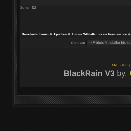
Seiten: [
1
]
Sweetwater Forum
�
Epochen
�
Frühes Mittelalter bis zur Renaissance
�
Gehe zu:
SMF 2.0.15
|
BlackRain V3
by,