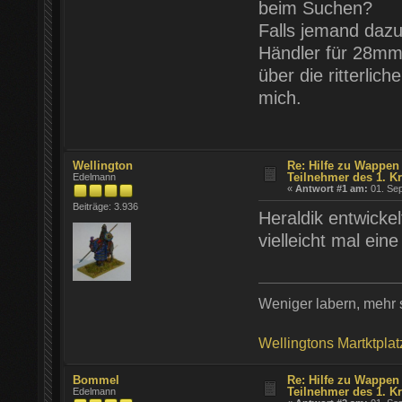
beim Suchen?
Falls jemand dazu 
Händler für 28mm
über die ritterlic
mich.
Wellington
Re: Hilfe zu Wappen
Teilnehmer des 1. K
Edelmann
«
Antwort #1 am:
01. Sep
Beiträge: 3.936
Heraldik entwickel
vielleicht mal ein
Weniger labern, mehr s
Wellingtons Martktplat
Bommel
Re: Hilfe zu Wappen
Teilnehmer des 1. K
Edelmann