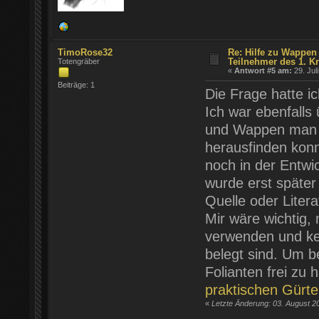
TimoRose32
Re: Hilfe zu Wappen
Teilnehmer des 1. K
Totengräber
«
Antwort #5 am:
29. Jul
Beiträge: 1
Die Frage hatte ic
Ich war ebenfalls
und Wappen man fü
herausfinden konn
noch in der Entwic
wurde erst später
Quelle oder Litera
Mir wäre wichtig,
verwenden und kei
belegt sind. Um b
Folianten frei zu
praktischen Gürt
«
Letzte Änderung: 03. August 