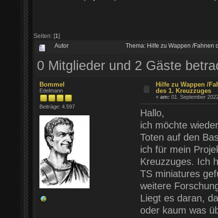
Seiten: [
1
]
Autor
Thema: Hilfe zu Wappen /Fahnen d
0 Mitglieder und 2 Gäste betr
Bommel
Hilfe zu Wappen /Fa
des 1. Kreuzzuges
Edelmann
«
am:
01. September 2022
Beiträge: 4.597
Hallo,
ich möchte wieder
Toten auf den Ba
ich für mein Proj
Kreuzzuges. Ich 
TS miniatures gef
weitere Forschung
Liegt es daran, d
oder kaum was übe