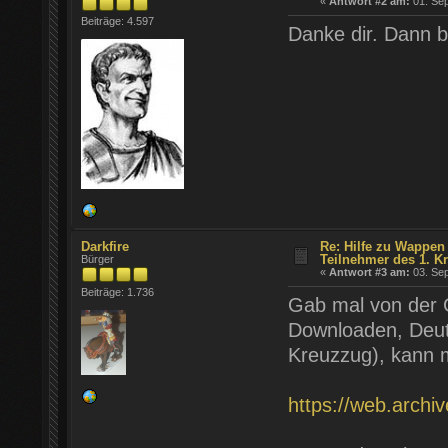
«
Antwort #2 am:
01. Sep
Beiträge: 4.597
Danke dir. Dann b
Darkfire
Re: Hilfe zu Wappen
Teilnehmer des 1. K
Bürger
«
Antwort #3 am:
03. Sep
Beiträge: 1.736
Gab mal von der 
Downloaden, Deut
Kreuzzug), kann 
https://web.arch