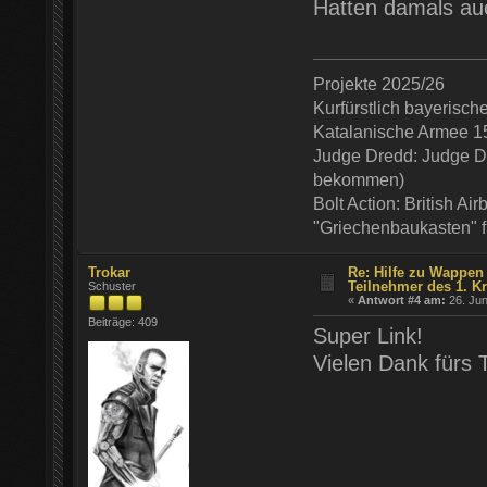
Hatten damals auc
Projekte 2025/26
Kurfürstlich bayerisc
Katalanische Armee 1
Judge Dredd: Judge De
bekommen)
Bolt Action: British Ai
"Griechenbaukasten" 
Trokar
Re: Hilfe zu Wappen
Teilnehmer des 1. K
Schuster
«
Antwort #4 am:
26. Jun
Beiträge: 409
Super Link!
Vielen Dank fürs T