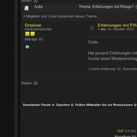
Seiten: [
1
]
Autor
Thema: Erfahrungen mit Pillage? 
0 Mitglieder und 1 Gast betrachten dieses Thema.
Octavian
Erfahrungen mit Pil
Kaufmannstochter
«
am:
31. Oktober 2025 - 
Beiträge: 83
Gude,
Hat jemand Erfahrungen mit
Suche einen Wiedereinstieg 
«
Letzte Änderung: 01. November
Seiten: [
1
]
Sweetwater Forum
�
Epochen
�
Frühes Mittelalter bis zur Renaissance
�
SMF 2.0.15
|
BlackRain V3