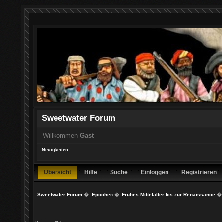
Sweetwater Forum
Willkommen
Gast
Neuigkeiten:
Übersicht
Hilfe
Suche
Einloggen
Registrieren
Sweetwater Forum
�
Epochen
�
Frühes Mittelalter bis zur Renaissance
�