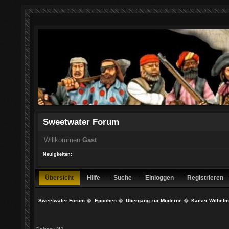
Sweetwater Forum
Willkommen
Gast
Neuigkeiten:
Übersicht
Hilfe
Suche
Einloggen
Registrieren
Sweetwater Forum
�
Epochen
�
Übergang zur Moderne
�
Kaiser Wilhelm 