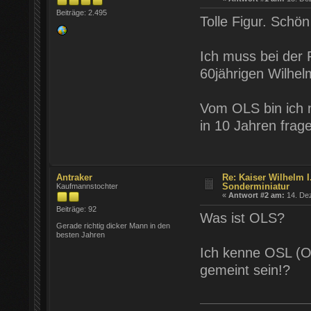
Beiträge: 2.495
Tolle Figur. Schön
Ich muss bei der 
60jährigen Wilhel
Vom OLS bin ich n
in 10 Jahren frag
Antraker
Re: Kaiser Wilhelm I.
Sonderminiatur
Kaufmannstochter
«
Antwort #2 am:
14. Dez
Beiträge: 92
Was ist OLS?
Gerade richtig dicker Mann in den
besten Jahren
Ich kenne OSL (Ob
gemeint sein!?