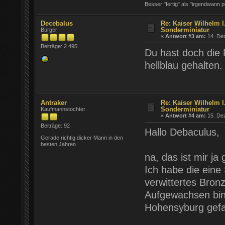
Besser "fertig" als "irgendwann pe
Decebalus
Re: Kaiser Wilhelm I.
Sonderminiatur
Bürger
«
Antwort #3 am:
14. Dez
Beiträge: 2.495
Du hast doch die 
hellblau gehalten.
Antraker
Re: Kaiser Wilhelm I.
Sonderminiatur
Kaufmannstochter
«
Antwort #4 am:
15. Dez
Beiträge: 92
Hallo Debaculus,
Gerade richtig dicker Mann in den
besten Jahren
na, das ist mir ja
Ich habe die eine 
verwittertes Bronz
Aufgewachsen bin 
Hohensyburg gefah