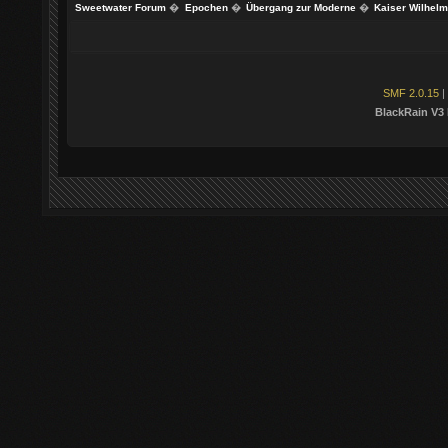
Sweetwater Forum
�
Epochen
�
Übergang zur Moderne
�
Kaiser Wilhelm 
SMF 2.0.15
|
BlackRain V3