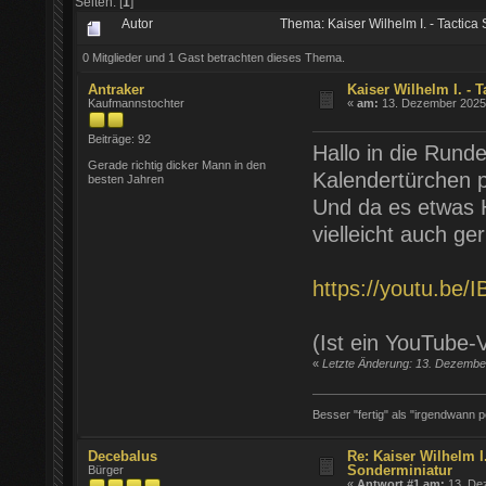
Seiten: [
1
]
Autor
Thema: Kaiser Wilhelm I. - Tactic
0 Mitglieder und 1 Gast betrachten dieses Thema.
Antraker
Kaiser Wilhelm I. - 
Kaufmannstochter
«
am:
13. Dezember 2025 
Beiträge: 92
Hallo in die Rund
Gerade richtig dicker Mann in den
Kalendertürchen p
besten Jahren
Und da es etwas Hi
vielleicht auch g
https://youtu.b
(Ist ein YouTube-
«
Letzte Änderung: 13. Dezember
Besser "fertig" als "irgendwann pe
Decebalus
Re: Kaiser Wilhelm I.
Sonderminiatur
Bürger
«
Antwort #1 am:
13. Dez