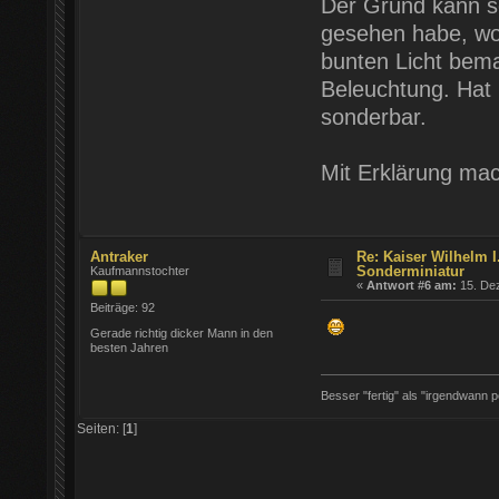
Der Grund kann se
gesehen habe, wo 
bunten Licht bemal
Beleuchtung. Hat m
sonderbar.
Mit Erklärung mac
Antraker
Re: Kaiser Wilhelm I.
Sonderminiatur
Kaufmannstochter
«
Antwort #6 am:
15. Dez
Beiträge: 92
Gerade richtig dicker Mann in den
besten Jahren
Besser "fertig" als "irgendwann pe
Seiten: [
1
]