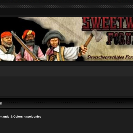
en
ands & Colors napoleonics