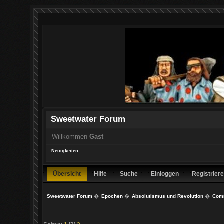
Sweetwater Forum
Willkommen
Gast
Neuigkeiten:
Übersicht
Hilfe
Suche
Einloggen
Registrier
Sweetwater Forum
�
Epochen
�
Absolutismus und Revolution
�
Comm