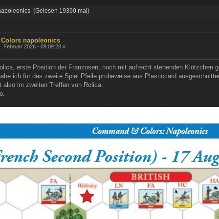
apoleonics (Gelesen 19390 mal)
Colors napoleonics
. Februar 2026 - 09:09:28 »
Rolica, erste Position der Franzosen, noch mit aufrecht stehenden Klötzchen 
abe ich für das zweite Spiel Pfeile probeweise aus Plasticcard ausgeschnitten
lt also im zweiten Treffen von Rolica.
o.