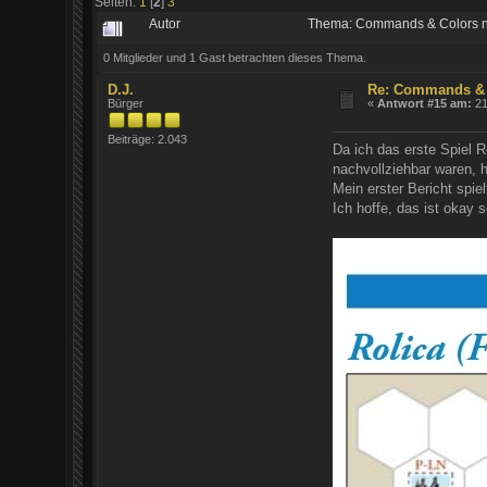
Seiten:
1
[
2
]
3
Autor
Thema: Commands & Colors n
0 Mitglieder und 1 Gast betrachten dieses Thema.
D.J.
Re: Commands & 
Bürger
«
Antwort #15 am:
21
Beiträge: 2.043
Da ich das erste Spiel 
nachvollziehbar waren, h
Mein erster Bericht spie
Ich hoffe, das ist okay s