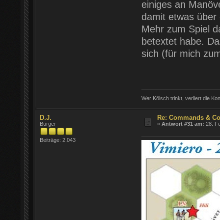
einiges an Manöv
damit etwas über 
Mehr zum Spiel da
betextet habe. Da
sich (für mich zu
Wer Kölsch trinkt, verliert die Ko
D.J.
Re: Commands & Col
Bürger
«
Antwort #31 am:
28. Fe
Beiträge: 2.043