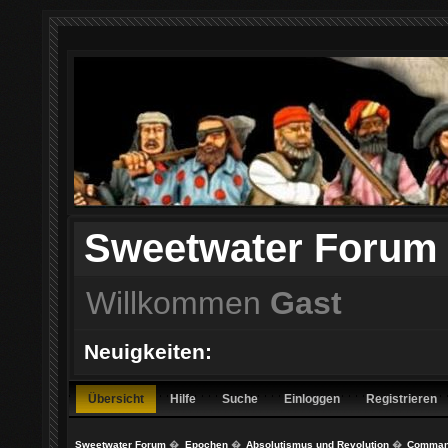
Sweetwater Forum
Willkommen
Gast
Neuigkeiten:
Übersicht
Hilfe
Suche
Einloggen
Registrieren
Sweetwater Forum
�
Epochen
�
Absolutismus und Revolution
�
Command