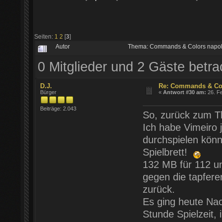
Seiten:
1
2
[
3
]
Autor
Thema: Commands & Colors napol
0 Mitglieder und 2 Gäste betr
D.J.
Re: Commands & Col
Bürger
«
Antwort #30 am:
26. Fe
Beiträge: 2.043
So, zurück zum 
Ich habe Vimeiro 
durchspielen kön
Spielbrett!
132 MB für 112 un
gegen die tapfere
zurück.
Es ging heute Nach
Stunde Spielzeit,