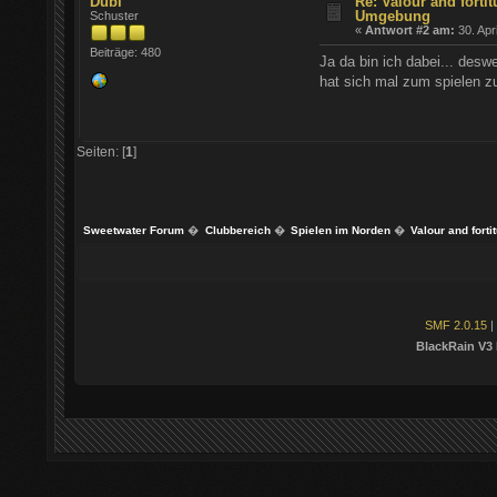
Dubi
Re: Valour and fort
Umgebung
Schuster
«
Antwort #2 am:
30. Apr
Beiträge: 480
Ja da bin ich dabei... desw
hat sich mal zum spielen z
Seiten: [
1
]
Sweetwater Forum
�
Clubbereich
�
Spielen im Norden
�
Valour and for
SMF 2.0.15
|
BlackRain V3