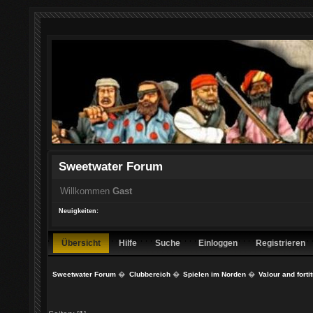
Sweetwater Forum
Willkommen
Gast
Neuigkeiten:
Übersicht
Hilfe
Suche
Einloggen
Registrieren
Sweetwater Forum
�
Clubbereich
�
Spielen im Norden
�
Valour and for