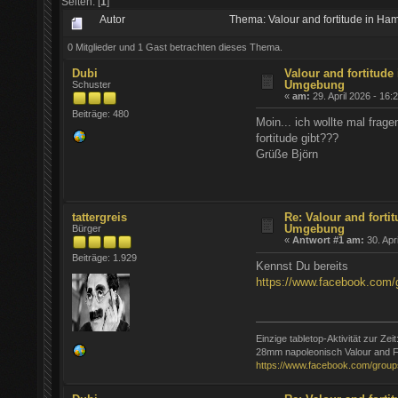
Seiten: [
1
]
Autor
Thema: Valour and fortitude in 
0 Mitglieder und 1 Gast betrachten dieses Thema.
Dubi
Valour and fortitud
Umgebung
Schuster
«
am:
29. April 2026 - 16:
Beiträge: 480
Moin... ich wollte mal fra
fortitude gibt???
Grüße Björn
tattergreis
Re: Valour and fort
Umgebung
Bürger
«
Antwort #1 am:
30. Apr
Beiträge: 1.929
Kennst Du bereits
https://www.facebook.com/
Einzige tabletop-Aktivität zur Zeit
28mm napoleonisch Valour and F
https://www.facebook.com/group