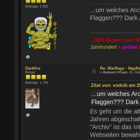
Beiträge: 2.050
...um welches Arc
Flaggen??? Dark A
...DBX-Regeln zum \'R
Jahrhundert
+ andere
Darkfire
Re: Warflags - Napfl
Bürger
«
Antwort #4 am:
25. Mai
Beiträge: 1.736
Zitat von: vodnik am 2
...um welches Ar
Flaggen??? Dark A
Es geht um die al
Jahren abgeschalt
"Archiv" ist das 
Webseiten bewahrt