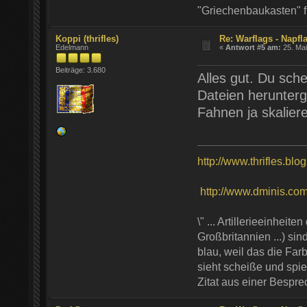
"Griechenbaukasten" 
Koppi (thrifles)
Re: Warflags - Napfl
Edelmann
«
Antwort #5 am:
25. Mai
Beiträge: 3.680
Alles gut. Du sche
Dateien herunterg
Fahnen ja skalier
http://www.thrifles.blo
http://www.dminis.com/t
\" ... Artillerieeinhei
Großbritannien ...) si
blau, weil das die Farb
sieht scheiße und spie
Zitat aus einer Bespr