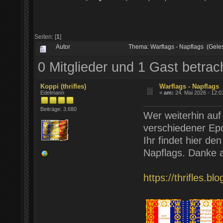
Seiten: [
1
]
Autor
Thema: Warflags - Napflags (Gele
0 Mitglieder und 1 Gast betra
Koppi (thrifles)
Warflags - Napflags
Edelmann
«
am:
24. Mai 2026 - 12:0
Beiträge: 3.680
Wer weiterhin au
verschiedener Epo
Ihr findet hier de
Napflags. Danke a
https://thrifles.b