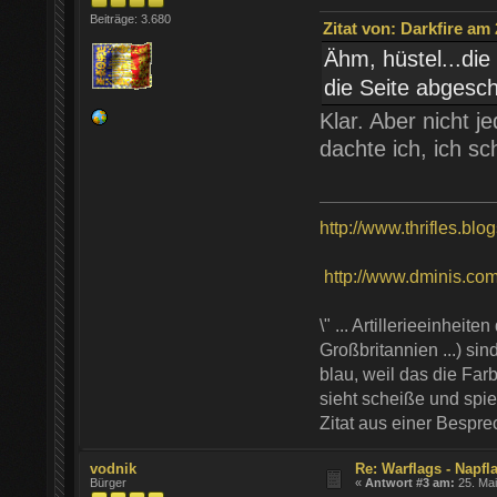
Beiträge: 3.680
Zitat von: Darkfire am 
Ähm, hüstel...die
die Seite abgesch
Klar. Aber nicht j
dachte ich, ich sc
http://www.thrifles.blo
http://www.dminis.com/t
\" ... Artillerieeinhei
Großbritannien ...) si
blau, weil das die Farb
sieht scheiße und spie
Zitat aus einer Bespr
vodnik
Re: Warflags - Napfl
Bürger
«
Antwort #3 am:
25. Mai