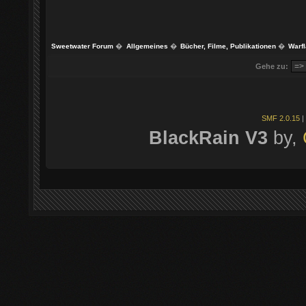
Sweetwater Forum
�
Allgemeines
�
Bücher, Filme, Publikationen
�
Warfl
Gehe zu:
SMF 2.0.15
|
BlackRain V3
by,