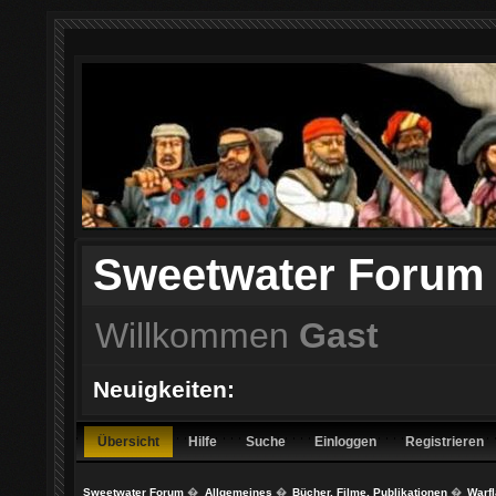
Sweetwater Forum
Willkommen
Gast
Neuigkeiten:
Übersicht
Hilfe
Suche
Einloggen
Registrieren
Sweetwater Forum
�
Allgemeines
�
Bücher, Filme, Publikationen
�
Warfl