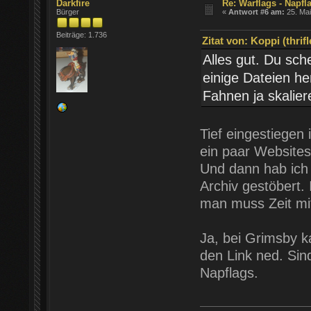
Darkfire
Re: Warflags - Napfl
Bürger
«
Antwort #6 am:
25. Mai
Beiträge: 1.736
Zitat von: Koppi (thrif
Alles gut. Du sche
einige Dateien h
Fahnen ja skalier
Tief eingestiegen 
ein paar Websites,
Und dann hab ich
Archiv gestöbert.
man muss Zeit mi
Ja, bei Grimsby k
den Link ned. Sin
Napflags.