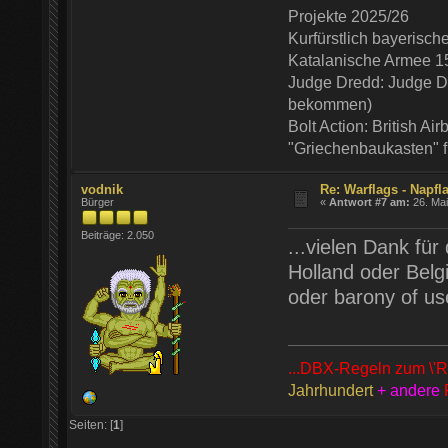
Projekte 2025/26
Kurfürstlich bayerisc
Katalanische Armee 1
Judge Dredd: Judge De
bekommen)
Bolt Action: British Ai
"Griechenbaukasten" 
vodnik
Re: Warflags - Napfl
Bürger
«
Antwort #7 am:
26. Mai
Beiträge: 2.050
...vielen Dank für
Holland oder Belg
oder barony of us
...DBX-Regeln zum \'R
Jahrhundert
+ andere
Seiten: [
1
]