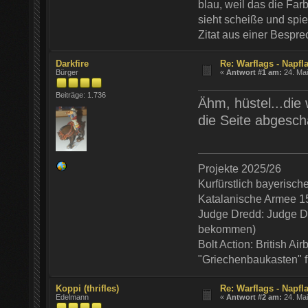
blau, weil das die Farb
sieht scheiße und spie
Zitat aus einer Bespr
Darkfire
Re: Warflags - Napfl
Bürger
«
Antwort #1 am:
24. Mai
Beiträge: 1.736
Ähm, hüstel...die 
die Seite abgescha
Projekte 2025/26
Kurfürstlich bayerisc
Katalanische Armee 1
Judge Dredd: Judge De
bekommen)
Bolt Action: British Ai
"Griechenbaukasten" 
Koppi (thrifles)
Re: Warflags - Napfl
Edelmann
«
Antwort #2 am:
24. Mai