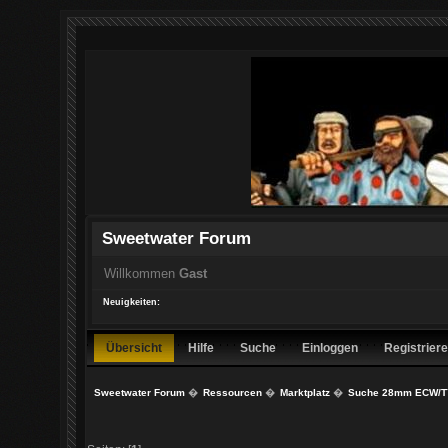
Sweetwater Forum
Willkommen
Gast
Neuigkeiten:
Übersicht
Hilfe
Suche
Einloggen
Registrier
Sweetwater Forum
�
Ressourcen
�
Marktplatz
�
Suche 28mm ECW/