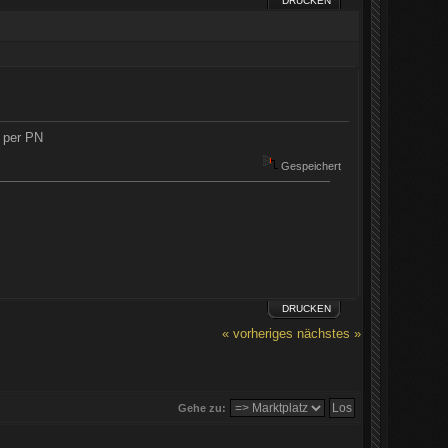
DRUCKEN
e per PN
Gespeichert
DRUCKEN
« vorheriges
nächstes »
Gehe zu: