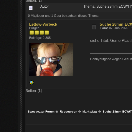
Seiten: [
1
]
Autor
Thema: Suche 28mm ECW/TYW
0 Mitglieder und 1 Gast betrachten dieses Thema.
Lettow-Vorbeck
Suche 28mm EC
Bürger
«
am:
07. Juni 2026 - 
Beiträge: 2.305
siehe Titel. Gerne Plas
Hobbyaufgabe wegen Gesundhe
Seiten: [
1
]
Sweetwater Forum
�
Ressourcen
�
Marktplatz
�
Suche 28mm ECW/