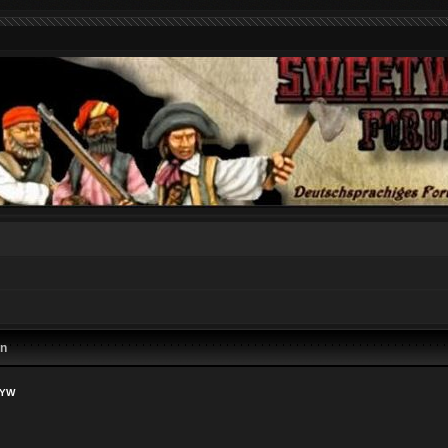
en
TYW