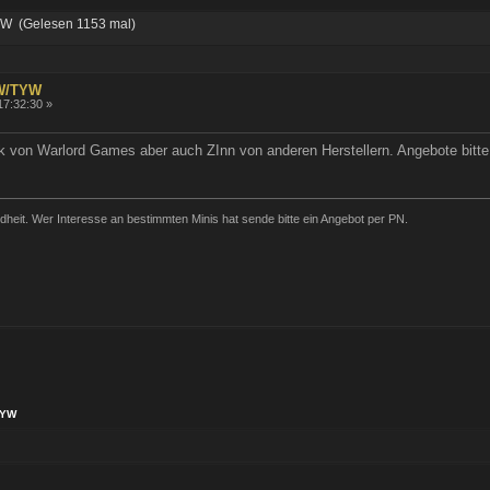
 (Gelesen 1153 mal)
W/TYW
17:32:30 »
tik von Warlord Games aber auch ZInn von anderen Herstellern. Angebote bitt
it. Wer Interesse an bestimmten Minis hat sende bitte ein Angebot per PN.
TYW