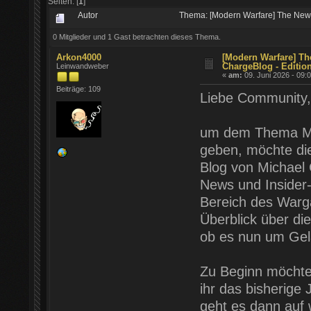
Seiten: [
1
]
Autor
Thema: [Modern Warfare] The News
0 Mitglieder und 1 Gast betrachten dieses Thema.
Arkon4000
[Modern Warfare] T
ChargeBlog - Editio
Leinwandweber
«
am:
09. Juni 2026 - 09:
Beiträge: 109
Liebe Community,
um dem Thema Mod
geben, möchte die
Blog von Michael 
News und Insider-
Bereich des Warg
Überblick über di
ob es nun um Gel
Zu Beginn möchte
ihr das bisherige
geht es dann auf 