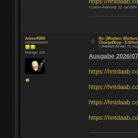
https://hntdaab.c
«
Letzte Änderung: 12. Juli 2026
Arkon4000
Re: [Modern Warfare
ChargeBlog - Editio
Leinwandweber
«
Antwort #2 am:
03. Aug
Beiträge: 109
Ausgabe 2026/0
https://hntdaab.c
https://hntdaab.c
https://hntdaab.c
https://hntdaab.c