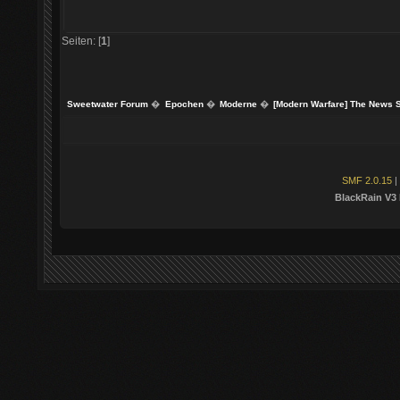
Seiten: [
1
]
Sweetwater Forum
�
Epochen
�
Moderne
�
[Modern Warfare] The News S
SMF 2.0.15
|
BlackRain V3