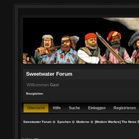
Sweetwater Forum
Willkommen
Gast
Neuigkeiten:
Übersicht
Hilfe
Suche
Einloggen
Registrieren
Sweetwater Forum
�
Epochen
�
Moderne
�
[Modern Warfare] The News S