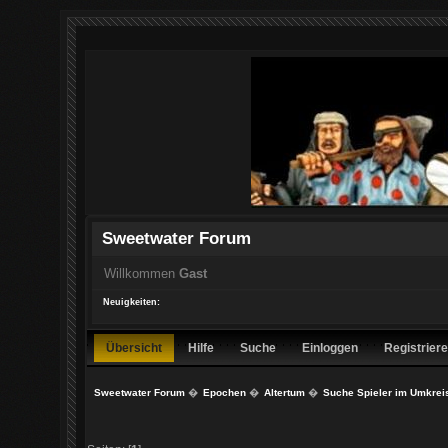
Sweetwater Forum
Willkommen
Gast
Neuigkeiten:
Übersicht
Hilfe
Suche
Einloggen
Registrier
Sweetwater Forum
�
Epochen
�
Altertum
�
Suche Spieler im Umkreis