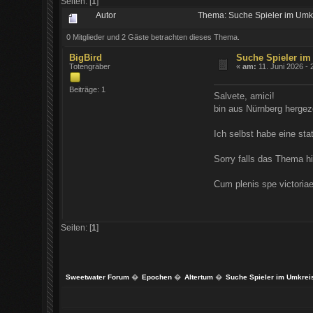
Seiten: [
1
]
Autor
Thema: Suche Spieler im Umkr
0 Mitglieder und 2 Gäste betrachten dieses Thema.
BigBird
Suche Spieler im 
Totengräber
«
am:
11. Juni 2026 - 
Beiträge: 1
Salvete, amici!
bin aus Nürnberg hergez
Ich selbst habe eine sta
Sorry falls das Thema hi
Cum plenis spe victoria
Seiten: [
1
]
Sweetwater Forum
�
Epochen
�
Altertum
�
Suche Spieler im Umkreis