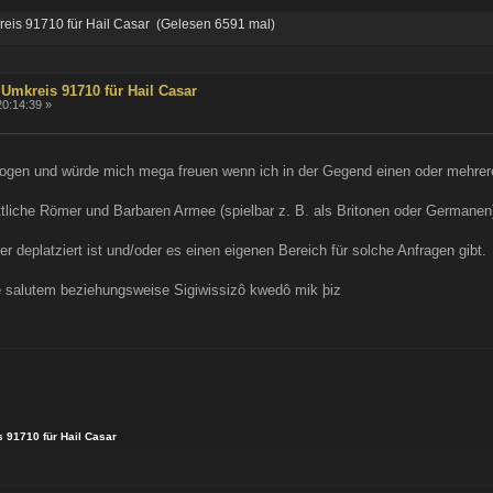
eis 91710 für Hail Casar (Gelesen 6591 mal)
Umkreis 91710 für Hail Casar
20:14:39 »
ogen und würde mich mega freuen wenn ich in der Gegend einen oder mehrere 
ttliche Römer und Barbaren Armee (spielbar z. B. als Britonen oder Germanen
er deplatziert ist und/oder es einen eigenen Bereich für solche Anfragen gibt.
e salutem beziehungsweise Sigiwissizô kwedô mik þiz
 91710 für Hail Casar