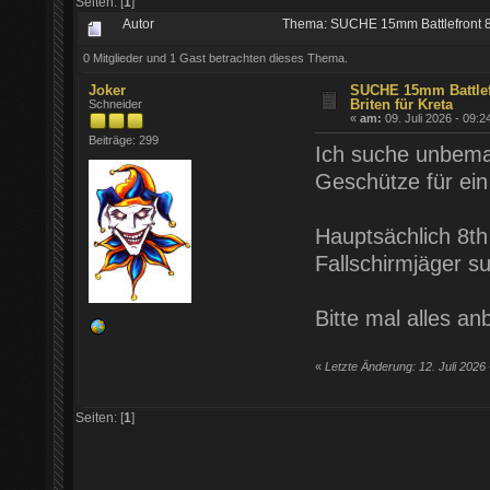
Seiten: [
1
]
Autor
Thema: SUCHE 15mm Battlefront 8th
0 Mitglieder und 1 Gast betrachten dieses Thema.
Joker
SUCHE 15mm Battlefr
Briten für Kreta
Schneider
«
am:
09. Juli 2026 - 09:2
Beiträge: 299
Ich suche unbemal
Geschütze für ein
Hauptsächlich 8th
Fallschirmjäger su
Bitte mal alles an
«
Letzte Änderung: 12. Juli 2026
Seiten: [
1
]