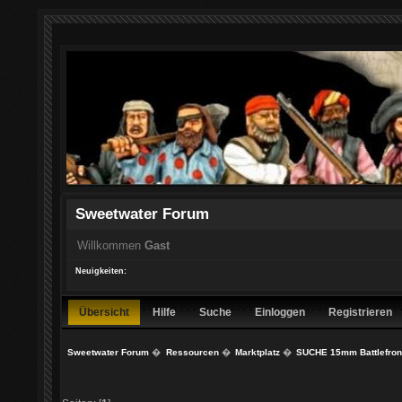
Sweetwater Forum
Willkommen
Gast
Neuigkeiten:
Übersicht
Hilfe
Suche
Einloggen
Registrieren
Sweetwater Forum
�
Ressourcen
�
Marktplatz
�
SUCHE 15mm Battlefront 