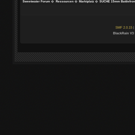
Sweetwater Forum
�
Ressourcen
�
Marktplatz
�
SUCHE 15mm Battlefront 
SMF 2.0.15
|
BlackRain V3