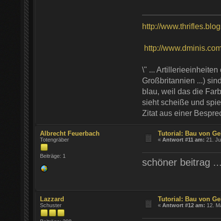
http://www.thrifles.blo
http://www.dminis.com/t
\" ... Artillerieeinhei
Großbritannien ...) si
blau, weil das die Farb
sieht scheiße und spie
Zitat aus einer Bespr
Albrecht Feuerbach
Tutorial: Bau von Ge
Totengräber
«
Antwort #11 am:
21. Ju
Beiträge: 1
schöner beitrag ..
Lazzard
Tutorial: Bau von Ge
Schuster
«
Antwort #12 am:
12. Ma