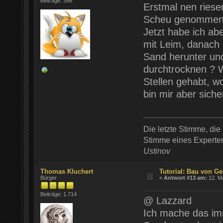
Beiträge: 398
Erstmal nen riese
Scheu genommen, 
Jetzt habe ich ab
mit Leim, danach
Sand herunter und
durchtrocknen ? W
Stellen gehabt, w
bin mir aber sicher
Die letzte Stimme, die 
Stimme eines Experten 
Ustinov
Thomas Kluchert
Tutorial: Bau von Ge
Bürger
«
Antwort #13 am:
12. Ma
Beiträge: 1.714
@ Lazzard
Ich mache das im