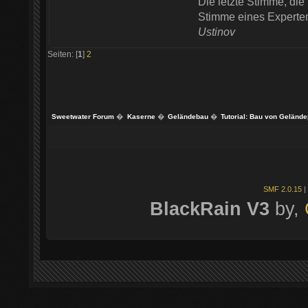
Die letzte Stimme, die 
Stimme eines Experten 
Ustinov
Seiten: [
1
]
2
Sweetwater Forum
�
Kaserne
�
Geländebau
�
Tutorial: Bau von Gelände
SMF 2.0.15
|
BlackRain V3
by,