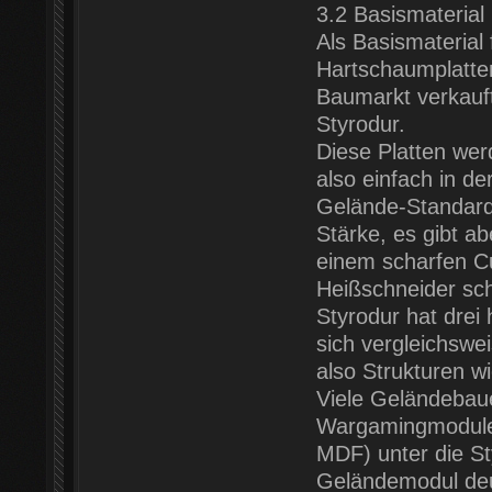
3.2 Basismaterial
Als Basismaterial
Hartschaumplatte
Baumarkt verkauft
Styrodur.
Diese Platten we
also einfach in de
Gelände-Standard
Stärke, es gibt ab
einem scharfen C
Heißschneider sc
Styrodur hat drei 
sich vergleichswe
also Strukturen w
Viele Geländebauer
Wargamingmodule 
MDF) unter die St
Geländemodul deut