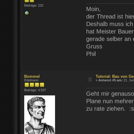
Beiträge: 232
Moin,
der Thread ist hie
Deshalb muss ich h
hat Meister Bauer 
gerade selber an e
Gruss
Phil
Bommel
Tutorial: Bau von Ge
Edelmann
«
Antwort #5 am:
21. Jun
Beiträge: 4.597
Geht mir genauso
Plane nun mehrer
zu rate ziehen. 