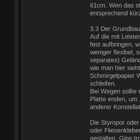
61cm. Wen das stö
entsprechend kür
3.3 Der Grundba
Auf die mit Leist
fest aufbringen,
weniger flexibel,
separates) Gelände
wie man hier sie
Schmirgelpapier 
schleifen.
Bei Wegen sollte 
Platte enden, um 
anderer Konstell
Die Styropor oder
oder Fliesenklebe
gestalten. Gips tr