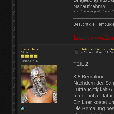
Umgebung abzuse
Nahaufnahme:
«
Letzte Änderung: 01. Januar 1
Besucht die Hamburger
http://www.ha
Frank Bauer
Tutorial: Bau von Ge
Bürger
«
Antwort #1 am:
12. Dez
Beiträge: 2.269
TEIL 2
3.6 Bemalung
Nachdem der Sand
Luftfeuchtigkeit 
Ich benutze dafür
Ein Liter kostet u
Die Bemalung bes