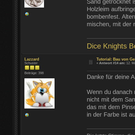
Sand getrocknet i
Holzleim aufbring
bombenfest. Alter
mischen, mit der
Dice Knights Be
Lazzard
Tutorial: Bau von Ge
Schuster
«
Antwort #14 am:
12. Ma
Beiträge: 398
Danke für deine A
Wenn du danach m
nicht mit dem San
das mit dem Pinse
in der Farbe ist a