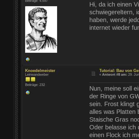
Beiträge: 4.597
Hi, da ich einen V
schwiegereltern, 
haben, werde jed
internet wieder fun
Knoedelmeister
Tutorial: Bau von Ge
Leinwandweber
«
Antwort #8 am:
29. Jun
Beiträge: 232
Nun, meine soll ei
der Ringe von GW
sein. Frost klingt
alles was Platten
Staische Gras no
Oder belasse ich 
einen Flock ich m