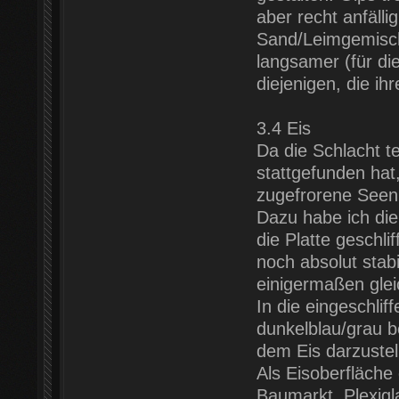
aber recht anfäll
Sand/Leimgemisch
langsamer (für die
diejenigen, die ih
3.4 Eis
Da die Schlacht t
stattgefunden hat
zugefrorene Seen 
Dazu habe ich die
die Platte geschl
noch absolut stabi
einigermaßen gleich
In die eingeschlif
dunkelblau/grau b
dem Eis darzustel
Als Eisoberfläche 
Baumarkt. Plexigla