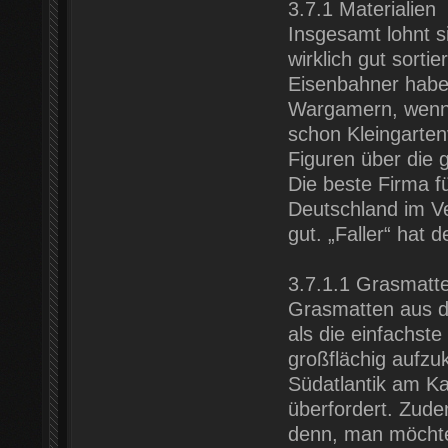
3.7.1 Materialien
Insgesamt lohnt s
wirklich gut sort
Eisenbahner habe
Wargamern, wenn 
schon Kleingarten
Figuren über die
Die beste Firma f
Deutschland im Ve
gut. „Faller“ hat
3.7.1.1 Grasmatt
Grasmatten aus d
als die einfachst
großflächig aufzu
Südatlantik am Ka
überfordert. Zudem
denn, man möchte 