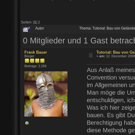
Seiten: [
1
]
2
Autor
Thema: Tutorial: Bau von Geländ
0 Mitglieder und 1 Gast betra
Frank Bauer
Tutorial: Bau von Ge
Bürger
«
am:
12. Dezember 2009 
Beiträge: 2.269
Aus Anlaß meines 
Convention versuc
im Allgemeinen un
Man möge die Unvo
entschuldigen, i
Was ich hier zeig
bauen. Es gibt Du
Berechtigung habe
diese Methode ge