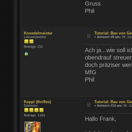
Gruss
Phil
Knoedelmeister
Tutorial: Bau von Ge
Leinwandweber
«
Antwort #9 am:
29. Jun
Beiträge: 232
Ach ja...wie soll
obendrauf streuen
doch präziser wer
MfG
Phil
Koppi (thrifles)
Tutorial: Bau von Ge
Edelmann
«
Antwort #10 am:
06. Ju
Beiträge: 3.681
Hallo Frank,