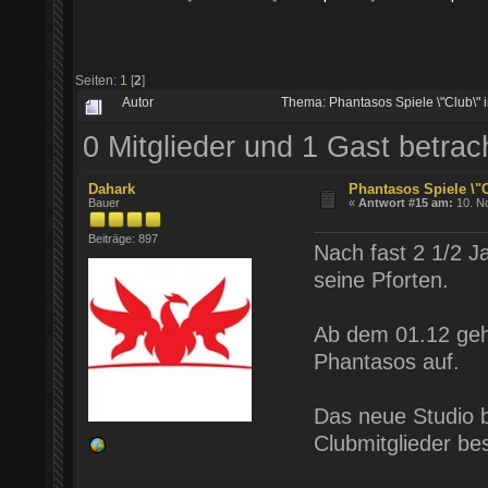
Seiten:
1
[
2
]
Autor
Thema: Phantasos Spiele \"Club\"
0 Mitglieder und 1 Gast betra
Dahark
Phantasos Spiele \"
Bauer
«
Antwort #15 am:
10. N
Beiträge: 897
Nach fast 2 1/2 J
seine Pforten.
Ab dem 01.12 geh
Phantasos auf.
Das neue Studio b
Clubmitglieder be