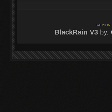
SMF 2.0.15
|
BlackRain V3
by,