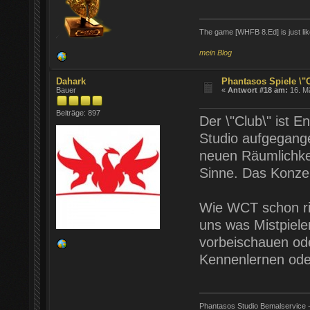
The game [WHFB 8.Ed] is just lik
mein Blog
Dahark
Phantasos Spiele \"
Bauer
«
Antwort #18 am:
16. Mä
Beiträge: 897
Der \"Club\" ist 
Studio aufgegange
neuen Räumlichkei
Sinne. Das Konze
Wie WCT schon rich
uns was Mistpiele
vorbeischauen ode
Kennenlernen ode
Phantasos Studio Bemalservice - 