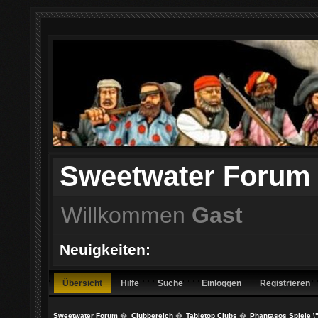
Sweetwater Forum
Willkommen
Gast
Neuigkeiten:
Übersicht
Hilfe
Suche
Einloggen
Registrieren
Sweetwater Forum
�
Clubbereich
�
Tabletop Clubs
�
Phantasos Spiele \