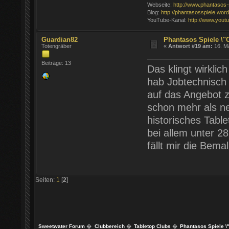
Webseite:
http://www.phantasos-
Blog:
http://phantasosspiele.wo
YouTube-Kanal:
http://www.yout
Guardian82
Phantasos Spiele \"
Totengräber
«
Antwort #19 am:
16. Mä
Beiträge: 13
Das klingt wirkli
hab Jobtechnisch
auf das Angebot z
schon mehr als ne
historisches Tabl
bei allem unter 
fällt mir die Bema
Seiten:
1
[
2
]
Sweetwater Forum
�
Clubbereich
�
Tabletop Clubs
�
Phantasos Spiele \