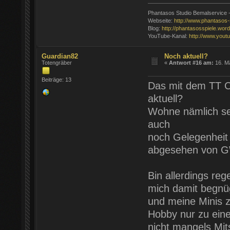
Phantasos Studio Bemalservice - 
Webseite:
http://www.phantasos-
Blog:
http://phantasosspiele.wo
YouTube-Kanal:
http://www.yout
Guardian82
Noch aktuell?
Totengräber
«
Antwort #16 am:
16. Mä
Beiträge: 13
Das mit dem TT Cl
aktuell?
Wohne nämlich se
auch
noch Gelegenheit 
abgesehen von G
Bin allerdings reg
mich damit begnü
und meine Minis z
Hobby nur zu ein
nicht mangels Mits