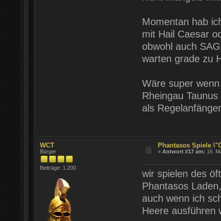
Momentan hab ich
mit Hail Caesar o
obwohl auch SAGA 
warten grade zu 
Wäre super wenn 
Rheingau Taunus
als Regelanfänger
WCT
Phantasos Spiele \"
Bürger
«
Antwort #17 am:
16. Mä
Beiträge: 1.200
wir spielen des öf
Phantasos Laden,
auch wenn ich sc
Heere ausführen 