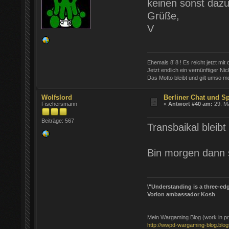
keinen sonst dazu
Grüße,
V
Ehemals 8´8 ! Es reicht jetzt mit
Jetzt endlich ein vernünftiger Nic
Das Motto bleibt und gilt umso meh
Wolfslord
Berliner Chat und S
Fischersmann
«
Antwort #40 am:
29. Mä
Beiträge: 567
Transbaikal bleib
Bin morgen dann 
\"Understanding is a three-edg
Vorlon ambassador Kosh
Mein Wargaming Blog (work in pr
http://wwpd-wargaming-blog.blo