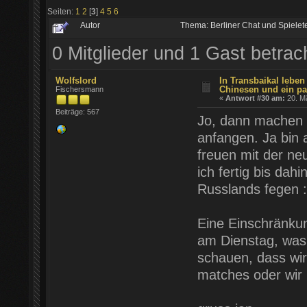
Seiten:
1
2
[
3
]
4
5
6
Autor
Thema: Berliner Chat und Spiele
0 Mitglieder und 1 Gast betra
Wolfslord
In Transbaikal leben
Chinesen und ein pa
Fischersmann
«
Antwort #30 am:
20. Mä
Beiträge: 567
Jo, dann machen 
anfangen. Ja bin
freuen mit der ne
ich fertig bis da
Russlands fegen :
Eine Einschränku
am Dienstag, was 
schauen, dass wir
matches oder wir 