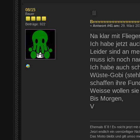
08/15
Bauer
Brrrrrrrrrrrrrrrrrrrrrrrrrrrrrr
Beiträge: 922
«
Antwort #41 am:
29. März 201
Na klar mit Fliege
Ich habe jetzt au
Leider sind an me
muss ich noch na
Ich habe auch sch
Wüste-Gobi (stehl
schaffen ihre Fun
Weisse wollen sie
Bis Morgen,
V
Ehemals 8´8 ! Es reicht jetzt mit
Jetzt endlich ein vernünftiger Nic
Das Motto bleibt und gilt umso meh