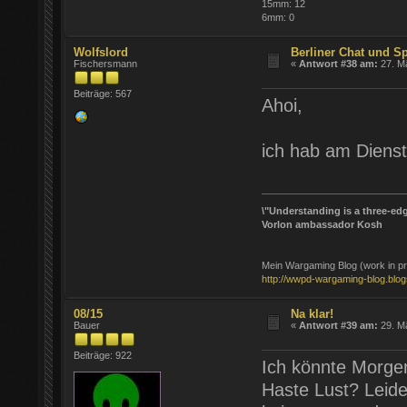
15mm: 12
6mm: 0
Wolfslord
Berliner Chat und S
Fischersmann
«
Antwort #38 am:
27. Mä
Beiträge: 567
Ahoi,
ich hab am Diens
\"Understanding is a three-edg
Vorlon ambassador Kosh
Mein Wargaming Blog (work in pr
http://wwpd-wargaming-blog.blo
08/15
Na klar!
Bauer
«
Antwort #39 am:
29. Mä
Beiträge: 922
Ich könnte Morgen
Haste Lust? Leide