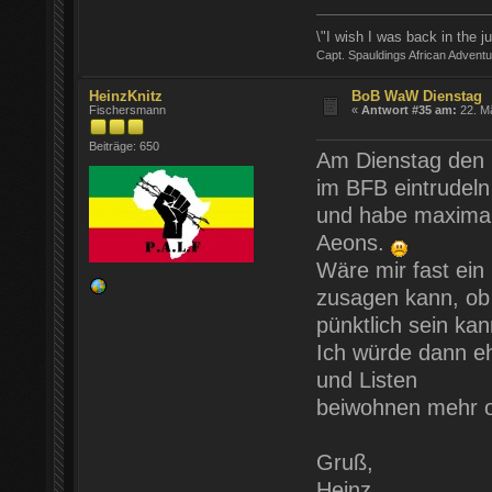
\"I wish I was back in the 
Capt. Spauldings African Advent
HeinzKnitz
BoB WaW Dienstag
Fischersmann
«
Antwort #35 am:
22. Mä
Beiträge: 650
Am Dienstag den 2
im BFB eintrudeln
und habe maximal
Aeons.
Wäre mir fast ein 
zusagen kann, ob
pünktlich sein kan
Ich würde dann eh
und Listen
beiwohnen mehr od
Gruß,
Heinz