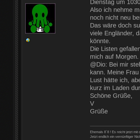
Dienstag um 1030!
Also ich nehme me
noch nicht neu bem
Das wäre doch sup
viele Engländer, 
könnte.
Die Listen gefalle
mich auf Morgen.
@Dio: Bei mir steh
kann. Meine Frau 
Lust hätte ich, a
kurz im Laden dur
Schöne Grüße,
V
Grüße
Ehemals 8´8 ! Es reicht jetzt mit
Jetzt endlich ein vernünftiger Nic