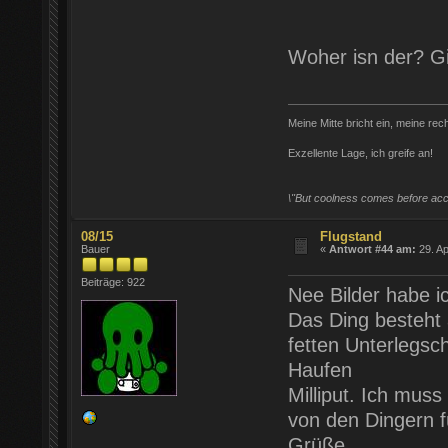
Woher isn der? Gi
Meine Mitte bricht ein, meine re
Exzellente Lage, ich greife an!
\"But coolness comes before a
08/15
Flugstand
Bauer
«
Antwort #44 am:
29. Ap
Beiträge: 922
Nee Bilder habe i
Das Ding besteht 
fetten Unterlegsc
Haufen
Milliput. Ich muss
von den Dingern 
Grüße,