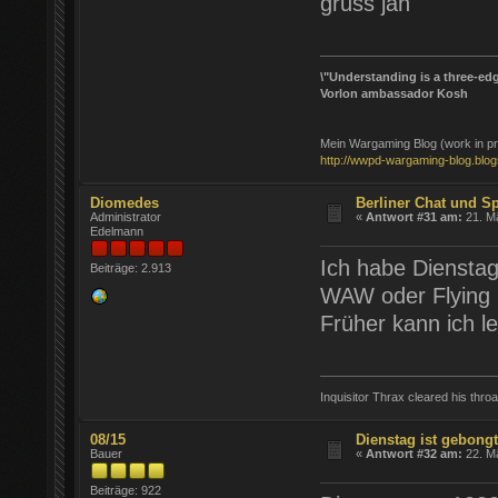
gruss jan
\"Understanding is a three-edg
Vorlon ambassador Kosh
Mein Wargaming Blog (work in pr
http://wwpd-wargaming-blog.blo
Diomedes
Berliner Chat und S
Administrator
«
Antwort #31 am:
21. Mä
Edelmann
Ich habe Dienstag
Beiträge: 2.913
WAW oder Flying 
Früher kann ich le
Inquisitor Thrax cleared his throat
08/15
Dienstag ist gebong
Bauer
«
Antwort #32 am:
22. Mä
Beiträge: 922