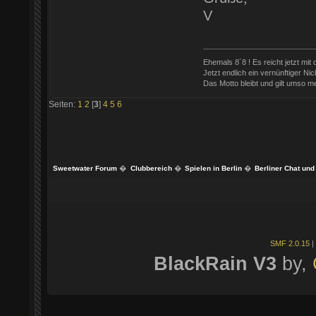
V
Ehemals 8´8 ! Es reicht jetzt mit
Jetzt endlich ein vernünftiger Nic
Das Motto bleibt und gilt umso meh
Seiten:
1
2
[
3
]
4
5
6
Sweetwater Forum
�
Clubbereich
�
Spielen in Berlin
�
Berliner Chat und
SMF 2.0.15
|
BlackRain V3
by,