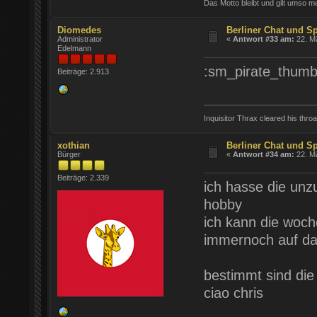
Das Motto bleibt und gilt umso meh
Diomedes
Berliner Chat und S
Administrator
«
Antwort #33 am:
22. Mä
Edelmann
:sm_pirate_thumb
Beiträge: 2.913
Inquisitor Thrax cleared his throat
xothian
Berliner Chat und S
Bürger
«
Antwort #34 am:
22. Mä
Beiträge: 2.339
ich hasse die unz
hobby
ich kann die woch
immernoch auf da
bestimmt sind die
ciao chris