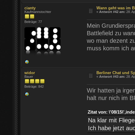
cianty
Wann geht was im 
Kaufmannstochter
«
Antwort #42 am:
28. Ap
Beiträge: 77
Mein Grundierspra
Battlefield zu wa
wo man dezent zu
muss komm ich auc
widor
Berliner Chat und S
Bauer
«
Antwort #43 am:
28. Ap
Beiträge: 842
Wir hatten ja irg
halt nur nich im B
Zitat von: \'08/15\',
Na klar mit Fliege
Ich habe jetzt au