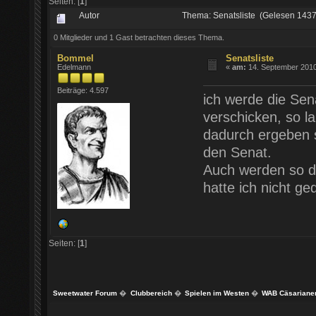
Seiten: [
1
]
Autor
Thema: Senatsliste (Gelesen 1437
0 Mitglieder und 1 Gast betrachten dieses Thema.
Bommel
Senatsliste
Edelmann
«
am:
14. September 2010
Beiträge: 4.597
ich werde die Sen
verschicken, so l
dadurch ergeben s
den Senat.
Auch werden so d
hatte ich nicht ge
Seiten: [
1
]
Sweetwater Forum
�
Clubbereich
�
Spielen im Westen
�
WAB Cäsariane