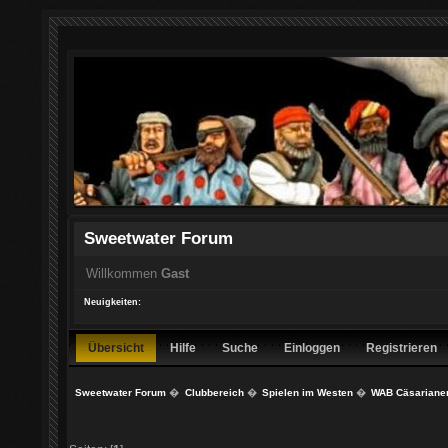
Sweetwater Forum
Willkommen
Gast
Neuigkeiten:
Übersicht
Hilfe
Suche
Einloggen
Registrieren
Sweetwater Forum
�
Clubbereich
�
Spielen im Westen
�
WAB Cäsariane