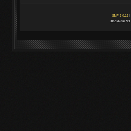
SMF 2.0.15
|
BlackRain V3