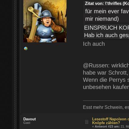
Zitat von: \'thrifles
für mein ever fav
mir niemand)
EINSPRUCH KOPPI
Hab ich auch gesp
Ich auch
@Russen: wirklich
habe war Schrott,
Wenn die Perrys 
unbesehen kaufen
Esst mehr Schwein, es
Davout
Lesestoff Napoleon 
Knöpfe zählen?
Gast
«
Antwort #23 am:
21. Ma