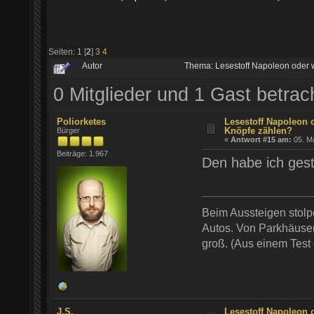
Seiten:
1
[
2
]
3
4
Autor
Thema: Lesestoff Napoleon oder 
0 Mitglieder und 1 Gast betra
Poliorketes
Lesestoff Napoleon 
Knöpfe zählen?
Bürger
«
Antwort #15 am:
05. Ma
Beiträge: 1.967
Den habe ich gest
Beim Aussteigen stol
Autos. Von Parkhäusern
groß. (Aus einem Test
J.S.
Lesestoff Napoleon 