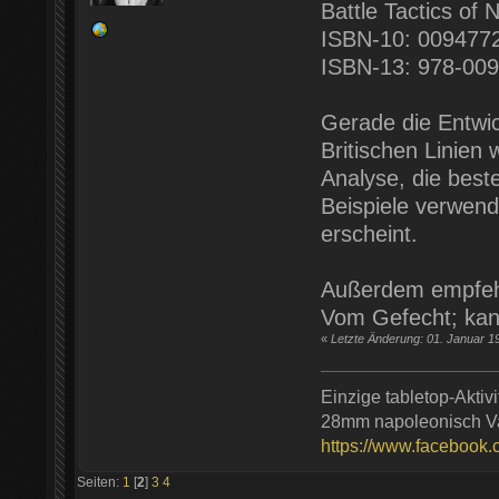
Battle Tactics of
ISBN-10: 009477
ISBN-13: 978-00
Gerade die Entwi
Britischen Linien 
Analyse, die best
Beispiele verwend
erscheint.
Außerdem empfehl
Vom Gefecht; kann
«
Letzte Änderung: 01. Januar 1
Einzige tabletop-Aktivit
28mm napoleonisch Va
https://www.facebook
Seiten:
1
[
2
]
3
4