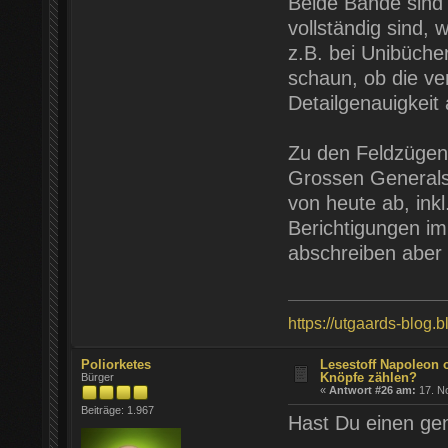
Beide Bände sind 
vollständig sind,
z.B. bei Unibüche
schaun, ob die ver
Detailgenauigkeit
Zu den Feldzügen 
Grossen Generals
von heute ab, ink
Berichtigungen i
abschreiben aber
https://utgaards-blog.
Poliorketes
Lesestoff Napoleon 
Knöpfe zählen?
Bürger
«
Antwort #26 am:
17. N
Beiträge: 1.967
Hast Du einen gen