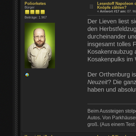
Poliorketes
Lesestoff Napoleon 
Knöpfe zählen?
Bürger
«
Antwort #17 am:
07. Ma
Beiträge: 1.967
Der Lieven liest 
den Herbstfeldzug
durcheinander un
insgesamt tolles 
Kosakenraubzug a
Kosakenpulks im 
Der Orthenburg is
Neuzeit
? Die ganz
haben und absolu
Beim Aussteigen stol
Autos. Von Parkhäusern
groß. (Aus einem Test