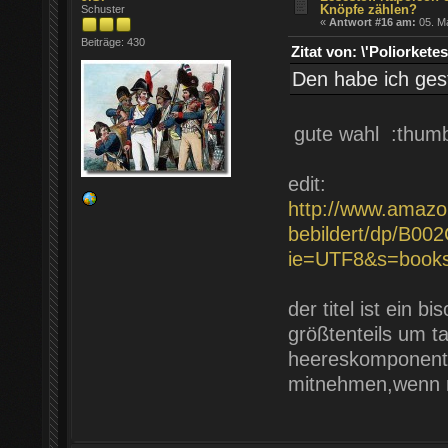
Knöpfe zählen?
Schuster
«
Antwort #16 am:
05. Ma
Beiträge: 430
Zitat von: \'Poliorke
Den habe ich ges
gute wahl :thum
edit:
http://www.amazo
bebildert/dp/B00
ie=UTF8&s=book
der titel ist ein 
größtenteils um ta
heereskomponente
mitnehmen,wenn m