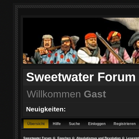
Sweetwater Forum
Willkommen
Gast
Neuigkeiten:
Übersicht
Hilfe
Suche
Einloggen
Registrieren
Sweetwater Forum
�
Epochen
�
Absolutismus und Revolution
�
Lesestof