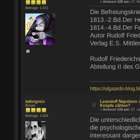
«
Antwort #28 am:
17. No
Beiträge: 1.472
Die Befreiungskri
1813.-2.Bd.Der H
1814.-4.Bd.Der F
Autor Rudolf Frie
Verlag E.S. Mittle
Rudolf Friederich
Abteilung II des 
https://utgaards-blog.
tattergreis
Lesestoff Napoleon 
Knöpfe zählen?
Bürger
«
Antwort #29 am:
07. Ja
Beiträge: 1.929
Die unterschiedli
die psychologisc
interessant dargest