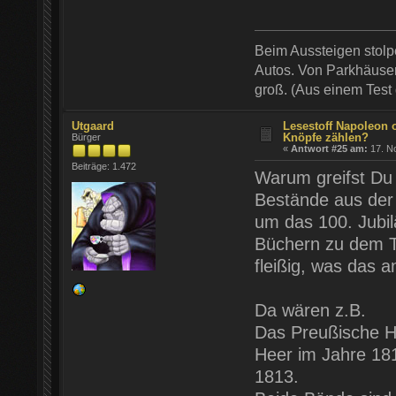
Beim Aussteigen stol
Autos. Von Parkhäusern
groß. (Aus einem Test
Utgaard
Lesestoff Napoleon 
Knöpfe zählen?
Bürger
«
Antwort #25 am:
17. N
Beiträge: 1.472
Warum greifst Du 
Bestände aus der 
um das 100. Jubil
Büchern zu dem T
fleißig, was das a
Da wären z.B.
Das Preußische H
Heer im Jahre 18
1813.