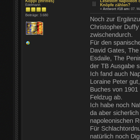
Koppi (thrifles)
Lesestoff Napoleon 
Knöpfe zählen?
Edelmann
«
Antwort #18 am:
07. Ma
Beiträge: 3.680
Noch zur Ergänzu
Christopher Duffy 
zwischendurch.
Für den spanische
David Gates, The 
Esdaile, The Penin
der TB Ausgabe s
Ich fand auch Na
Loraine Peter gut
Buches von 1901 ha
Feldzug ab.
Ich habe noch Naf
da aber sicherlich
napoleonischen R
Für Schlachtordnu
natürlich noch Di