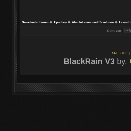
Sweetwater Forum
�
Epochen
�
Absolutismus und Revolution
�
Lesestof
Gehe zu:
SMF 2.0.15
|
BlackRain V3
by,