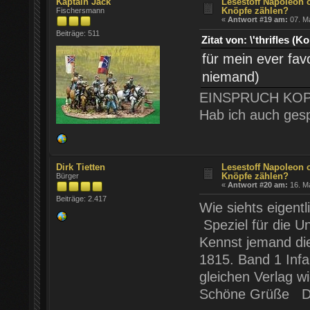
Käptain Jack
Lesestoff Napoleon 
Knöpfe zählen?
Fischersmann
«
Antwort #19 am:
07. Ma
Beiträge: 511
Zitat von: \'thrifles
für mein ever fav
niemand)
EINSPRUCH KOPPI
Hab ich auch gesp
Dirk Tietten
Lesestoff Napoleon 
Knöpfe zählen?
Bürger
«
Antwort #20 am:
16. Ma
Beiträge: 2.417
Wie siehts eigent
Speziel für die U
Kennst jemand di
1815. Band 1 Inf
gleichen Verlag 
Schöne Grüße D