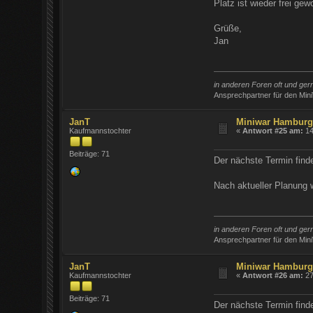
Platz ist wieder frei gew
Grüße,
Jan
in anderen Foren oft und ge
Ansprechpartner für den Min
JanT
Miniwar Hambur
Kaufmannstochter
«
Antwort #25 am:
14
Beiträge: 71
Der nächste Termin find
Nach aktueller Planung 
in anderen Foren oft und ge
Ansprechpartner für den Min
JanT
Miniwar Hambur
Kaufmannstochter
«
Antwort #26 am:
27
Beiträge: 71
Der nächste Termin finde