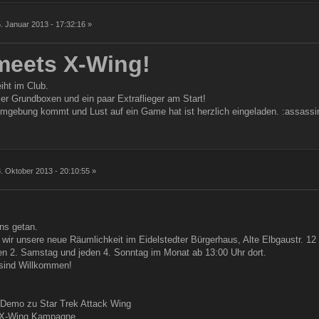
g
. Januar 2013 - 17:32:16 »
meets X-Wing!
iht im Club.
vier Grundboxen und ein paar Extraflieger am Start!
gebung kommt und Lust auf ein Game hat ist herzlich eingeladen. :assassi
g
. Oktober 2013 - 20:10:55 »
uns getan.
wir unsere neue Räumlichkeit im Eidelstedter Bürgerhaus, Alte Elbgaustr. 1
den 2. Samstag und jeden 4. Sonntag im Monat ab 13:00 Uhr dort.
 sind Willkommen!
e Demo zu Star Trek Attack Wing
ne X-Wing Kampagne