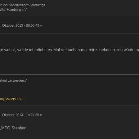
rne als Drachenzorn unterwegs
iWar Hamburg e.V.
g
. Oktober 2013 - 00:00:43 »
cke wohnt, werde ich nächstes Mal versuchen mal reinzuschauen. ich würde m
ehört zu werden.\"
n] Soviets 1/72
g
. Oktober 2013 - 14:27:55 »
um,MFG Stephan