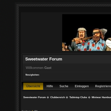
Sweetwater Forum
Willkommen
Gast
Neuigkeiten:
Übersicht
Hilfe
Suche
Einloggen
Registrier
Sweetwater Forum
�
Clubbereich
�
Tabletop Clubs
�
Miniwar Hambu