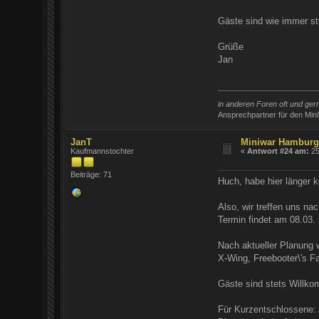
Gäste sind wie immer st
Grüße
Jan
in anderen Foren oft und ge
Ansprechpartner für den Min
JanT
Miniwar Hambur
Kaufmannstochter
«
Antwort #24 am:
25
Beiträge: 71
Huch, habe hier länger 
Also, wir treffen uns n
Termin findet am 08.03. 
Nach aktueller Planung 
X-Wing, Freebooter\'s Fa
Gäste sind stets Willko
Für Kurzentschlossene: 