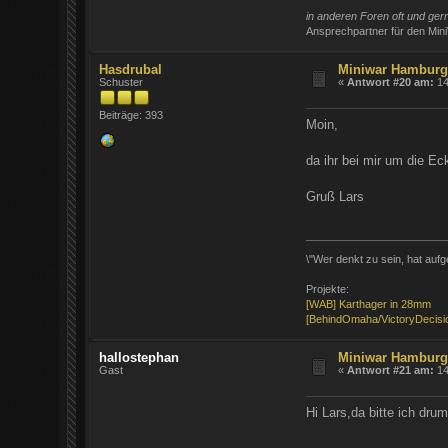
in anderen Foren oft und ge
Ansprechpartner für den Min
Hasdrubal
Miniwar Hambur
Schuster
«
Antwort #20 am:
14
Beiträge: 393
Moin,
da ihr bei mir um die E
Gruß Lars
\"Wer denkt zu sein, hat aufg
Projekte:
[WAB] Karthager in 28mm
[BehindOmaha/VictoryDecisio
hallostephan
Miniwar Hambur
Gast
«
Antwort #21 am:
14
Hi Lars,da bitte ich dr