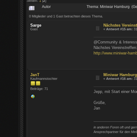
Seiten:
1
[
2
]
Autor
Thema: Miniwar Hamburg (Ge
0 Mitglieder und 1 Gast betrachten dieses Thema.
Sarge
Nächstes Vereinst
Gast
«
Antwort #15 am:
31
@Community & Interess
Nächstes Vereinstreffen
http://www.miniwar-hamb
JanT
Miniwar Hambur
Kaufmannstochter
«
Antwort #16 am:
31
Beiträge: 71
Jepp, mit Start einer 
Grüße,
Jan
in anderen Foren oft und ge
Ansprechpartner für den Min