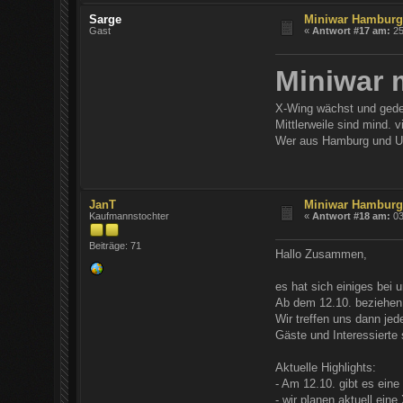
Sarge
Miniwar Hambur
Gast
«
Antwort #17 am:
25
Miniwar 
X-Wing wächst und gede
Mittlerweile sind mind. 
Wer aus Hamburg und Um
JanT
Miniwar Hambur
Kaufmannstochter
«
Antwort #18 am:
03
Beiträge: 71
Hallo Zusammen,
es hat sich einiges bei 
Ab dem 12.10. beziehen 
Wir treffen uns dann je
Gäste und Interessierte
Aktuelle Highlights:
- Am 12.10. gibt es ein
- wir planen aktuell ei