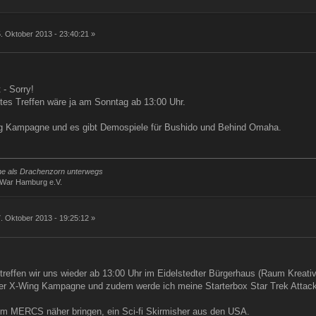
g
. Oktober 2013 - 23:40:21 »
 - Sorry!
tes Treffen wäre ja am Sonntag ab 13:00 Uhr.
ng Kampagne und es gibt Demospiele für Bushido und Behind Omaha.
rne als Drachenzorn unterwegs
iWar Hamburg e.V.
g
. Oktober 2013 - 19:25:12 »
reffen wir uns wieder ab 13:00 Uhr im Eidelstedter Bürgerhaus (Raum Kreativ
rer X-Wing Kampagne und zudem werde ich meine Starterbox Star Trek Attack 
em MERCS näher bringen, ein Sci-fi Skirmisher aus den USA.