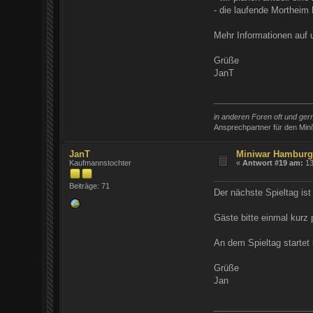
- die laufende Mortheim
Mehr Informationen auf 
Grüße
JanT
in anderen Foren oft und ge
Ansprechpartner für den Min
JanT
Miniwar Hambur
Kaufmannstochter
«
Antwort #19 am:
13
Beiträge: 71
Der nächste Spieltag is
Gäste bitte einmal kurz 
An dem Spieltag starte
Grüße
Jan