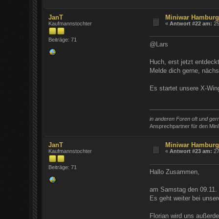
JanT
Miniwar Hambur
Kaufmannstochter
«
Antwort #22 am:
25
Beiträge: 71
@Lars
Huch, erst jetzt entdeckt
Melde dich gerne, nächs
Es startet unsere X-Wi
in anderen Foren oft und ge
Ansprechpartner für den Min
JanT
Miniwar Hambur
Kaufmannstochter
«
Antwort #23 am:
27
Beiträge: 71
Hallo Zusammen,
am Samstag den 09.11. t
Es geht weiter bei unse
Florian wird uns außerd