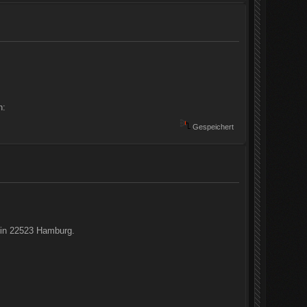
n:
Gespeichert
2 in 22523 Hamburg.