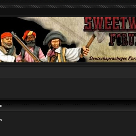
en
rg