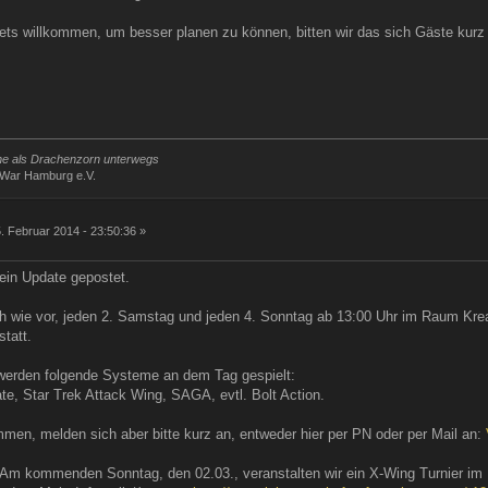
ets willkommen, um besser planen zu können, bitten wir das sich Gäste kurz
rne als Drachenzorn unterwegs
iWar Hamburg e.V.
g
. Februar 2014 - 23:50:36 »
kein Update gepostet.
ach wie vor, jeden 2. Samstag und jeden 4. Sonntag ab 13:00 Uhr im Raum Kr
statt.
werden folgende Systeme an dem Tag gespielt:
te, Star Trek Attack Wing, SAGA, evtl. Bolt Action.
mmen, melden sich aber bitte kurz an, entweder hier per PN oder per Mail an:
Am kommenden Sonntag, den 02.03., veranstalten wir ein X-Wing Turnier im