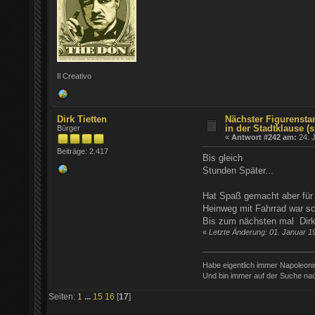
Il Creativo
Dirk Tietten
Nächster Figurensta
in der Stadtklause (s
Bürger
«
Antwort #242 am:
24. J
Beiträge: 2.417
Bis gleich
Stunden Später...
Hat Spaß gemacht aber für d
Heinweg mit Fahrrad war s
Bis zum nächsten mal Dir
«
Letzte Änderung: 01. Januar 1
Habe eigentlich immer Napoleon
Und bin immer auf der Suche nac
Seiten:
1
...
15
16
[
17
]