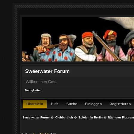
Sweetwater Forum
Willkommen
Gast
Neuigkeiten:
Übersicht
Hilfe
Suche
Einloggen
Registrieren
Sweetwater Forum
�
Clubbereich
�
Spielen in Berlin
�
Nächster Figurens