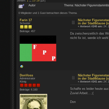
Seiten:
1
...
15
16
[
17
]
Autor
Thema: Nächster Figurenstammtisch
0 Mitglieder und 1 Gast betrachten dieses Thema.
Farin 17
Nächster Figurensta
in der Stadtklause (s
Schuster
«
Antwort #240 am:
24. J
Beiträge: 457
Da zwischenzeitlich das W
nicht fix ist, werde ich wo
DonVoss
Nächster Figurensta
in der Stadtklause (s
Administrator
König
«
Antwort #241 am:
24. J
Schaffe es leider heute auc
Beiträge: 6.160
Zuviel Arbeit....;(
Don