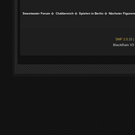
Sweetwater Forum
�
Clubbereich
�
Spielen in Berlin
�
Nächster Figurens
SMF 2.0.15
|
BlackRain V3