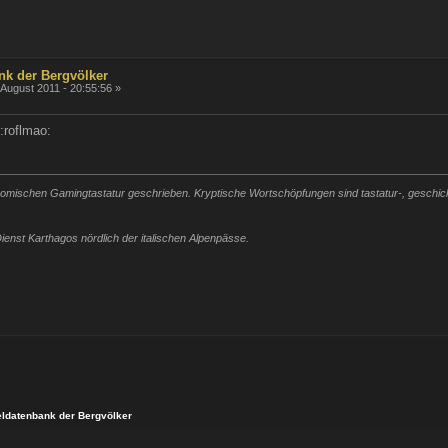
nk der Bergvölker
 August 2011 - 20:55:56 »
:roflmao:
mischen Gamingtastatur geschrieben. Kryptische Wortschöpfungen sind tastatur-, geschickli
ienst Karthagos nördlich der italischen Alpenpässe.
eldatenbank der Bergvölker