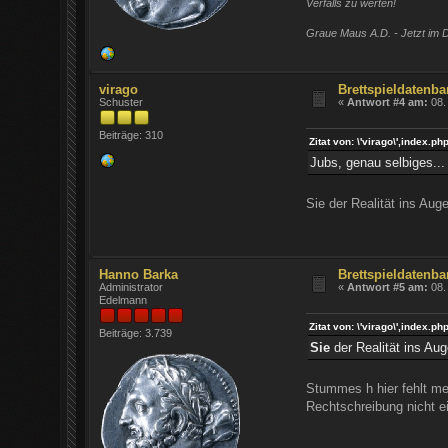
Verfalls zu werten!
Graue Maus A.D. - Jetzt im D
virago
Brettspieldatenba
Schuster
«
Antwort #4 am:
08.
Beiträge: 310
Zitat von: \'virago\',inde
Jubs, genau selbiges...
Sie der Realität ins Aug
Hanno Barka
Brettspieldatenba
Administrator
«
Antwort #5 am:
08.
Edelmann
Zitat von: \'virago\',inde
Beiträge: 3.739
Sie
der Realität ins Au
Stummes h hier fehlt m
Rechtschreibung nicht ei