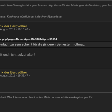
mischen Gamingtastatur geschrieben. Kryptische Wortschöpfungen sind tastatur-, geschickli
ienst Karthagos nördlich der italischen Alpenpässe.
nk der Bergvölker
 August 2011 - 19:13:48 »
ndex.php?page=Thread&postID=91014#post91014
infach zu sein scheint für die jüngeren Semester :roflmao:
ft und nicht aufzuhalten!
nk der Bergvölker
 August 2011 - 19:38:47 »
it. Wer Interesse an bestimmten Minis hat sende bitte ein Angebot per PN.