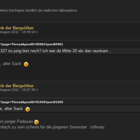
ienst Karthagos nördlich der italischen Alpenpässe.
nk der Bergvölker
 August 2011 - 18:49:18 »
x.php?page=Thread&postID=90981#post90981
 10? so jung bist noch? ich war da Mitte 20 als das rauskam...
e, alter Sack
nk der Bergvölker
 August 2011 - 19:07:39 »
x.php?page=Thread&postID=91009#post91009
ge, alter Sack
ein junger Padavan
nfach zu sein scheint für die jüngeren Semester :roflmao: