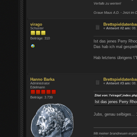
Verfalls zu werten!
Graue Maus A.D. - Jetzt im D
virago
Brettspieldatenba
Schuster
«
Antwort #2 am:
08.
Beiträge: 310
Ist das jenes Perry Rho
Das hab ich mal gespielt
Hab letztens übrigens \"
Hanno Barka
Brettspieldatenba
Administrator
«
Antwort #3 am:
08.
Edelmann
Zitat von: \'virago\',inde
Beiträge: 3.739
Ist das jenes Perry Rh
Jubs, genau selbiges... 
Mit meiner brandneuen ergono