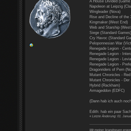
A House Divided (Game
Napoleon at Leipzig (Cl
Wingleader (Nova)
Rise and Decline of the 
Kingmaker (West End)
Web and Starship (West
Siege (Standard Games
Cry Havoc (Standard G
Peloponnesian War (Vic
Renegade Legion - Cent
Renegade Legion - Inter
Renegade Legion - Levi
Renegade Legion - Pref
Dragonriders of Pern (N
Mutant Chronicles - Red
Mutant Chronicles - Der
Hybrid (Rackham)
Armageddon (EDFC)
(Dann hab ich auch noch 
Edith: hab ein paar Sac
«
Letzte Änderung: 01. Janu
Mit meiner brandneuen ergono