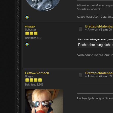
Mit meiner brandneuen ergono
Verfalls zu werten!
Graue Maus A.D. - Jetzt im D
virago
Brettspieldatenba
Schuster
«
Antwort #6 am:
08.
Beiträge: 310
Zitat von: \'Greymouse\',i
Rechtschreibung nicht e
Verblödung ist die Zukun
Lettow-Vorbeck
Brettspieldatenba
Bürger
«
Antwort #7 am:
09.
Beiträge: 2.305
Hobbyaufgabe wegen Gesundhe