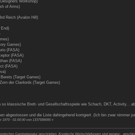
 Designers Workshop)
ash of Arms)
3rd Reich (Avalon Hill)
 End)
)
ames)
tory Games)
urio (FASA)
ceptor (FASA)
athan (FASA)
ect (FASA)
ova)
 Berets (Target Games)
 Zorn der Clanlords (Target Games)
so klassische Brett- und Gesellschaftsspiele wie Schach, DKT, Activity... abe
hen abgestossen und die Liste dahingehend korrigiert. (Ich bin zwar nimmer j
ar 1970 - 01:00:00 von 1337589095
»
mischen Gamingtastatur geschrieben. Kryptische Wortschöpfungen sind tastatur-, geschickli