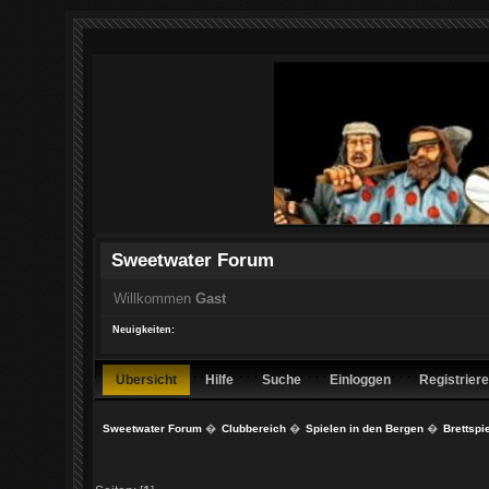
Sweetwater Forum
Willkommen
Gast
Neuigkeiten:
Übersicht
Hilfe
Suche
Einloggen
Registrier
Sweetwater Forum
�
Clubbereich
�
Spielen in den Bergen
�
Brettspi