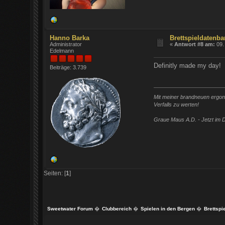
Hanno Barka
Brettspieldatenba
Administrator
«
Antwort #8 am:
09.
Edelmann
Definitly made my day! 
Beiträge: 3.739
Mit meiner brandneuen ergono
Verfalls zu werten!
Graue Maus A.D. - Jetzt im D
Seiten: [
1
]
Sweetwater Forum
�
Clubbereich
�
Spielen in den Bergen
�
Brettspi