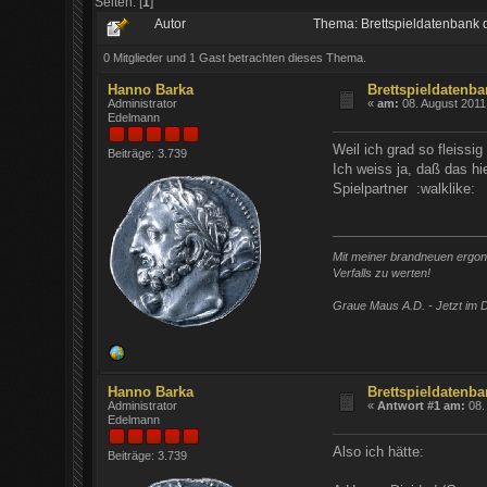
Seiten: [
1
]
Autor
Thema: Brettspieldatenbank 
0 Mitglieder und 1 Gast betrachten dieses Thema.
Hanno Barka
Brettspieldatenba
Administrator
«
am:
08. August 2011 
Edelmann
Weil ich grad so fleissig
Beiträge: 3.739
Ich weiss ja, daß das hie
Spielpartner :walklike:
Mit meiner brandneuen ergono
Verfalls zu werten!
Graue Maus A.D. - Jetzt im D
Hanno Barka
Brettspieldatenba
Administrator
«
Antwort #1 am:
08.
Edelmann
Also ich hätte:
Beiträge: 3.739