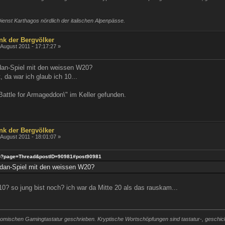
ienst Karthagos nördlich der italischen Alpenpässe.
nk der Bergvölker
 August 2011 - 17:17:27 »
dan-Spiel mit den weissen W20?
, da war ich glaub ich 10...
Battle for Armageddon\" im Keller gefunden.
nk der Bergvölker
 August 2011 - 18:01:07 »
x.php?page=Thread&postID=90981#post90981
odan-Spiel mit den weissen W20?
10? so jung bist noch? ich war da Mitte 20 als das rauskam...
mischen Gamingtastatur geschrieben. Kryptische Wortschöpfungen sind tastatur-, geschickli