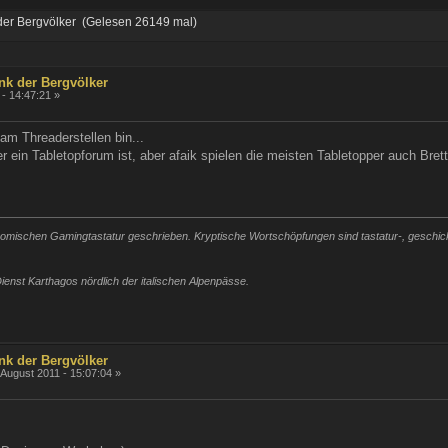
der Bergvölker (Gelesen 26149 mal)
nk der Bergvölker
- 14:47:21 »
 am Threaderstellen bin...
r ein Tabletopforum ist, aber afaik spielen die meisten Tabletopper auch Bretts
mischen Gamingtastatur geschrieben. Kryptische Wortschöpfungen sind tastatur-, geschickli
ienst Karthagos nördlich der italischen Alpenpässe.
nk der Bergvölker
 August 2011 - 15:07:04 »