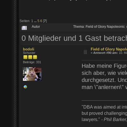
Seiten:
1
...
5
6
[
7
]
Autor
Thema: Field of Glory Napoleonic
0 Mitglieder und 1 Gast betra
bodoli
Field of Glory Napol
Schuster
«
Antwort #90 am:
10. Ma
Beiträge: 331
Habe meine Figure
sich aber, wie vi
durchgesetzt. Und 
man \"anlernen\" w
"DBA was aimed at inte
but proved challenging
lawyers."
- Phil Barker