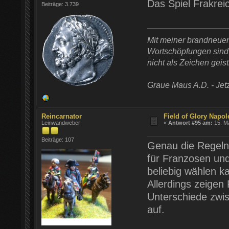
Das Spiel Frakrei
Beiträge: 3.739
Mit meiner brandneue
Wortschöpfungen sind t
nicht als Zeichen geist
Graue Maus A.D. - Jetz
Reincarnator
Field of Glory Napol
Leinwandweber
«
Antwort #95 am:
15. Ma
Beiträge: 107
Genau die Regeln 
für Franzosen und
beliebig wählen k
Allerdings zeigen
Unterschiede zwis
auf.