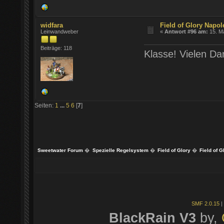
widfara
Field of Glory Napol
Leinwandweber
«
Antwort #96 am:
15. Ma
Beiträge: 118
Klasse! Vielen Da
Seiten:
1
...
5
6
[
7
]
Sweetwater Forum
�
Spezielle Regelsystem
�
Field of Glory
�
Field of 
SMF 2.0.15
|
BlackRain V3
by,