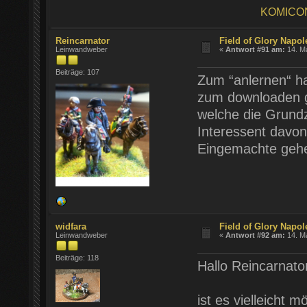
KOMICO
Reincarnator
Field of Glory Napol
Leinwandweber
«
Antwort #91 am:
14. Ma
Beiträge: 107
Zum “anlernen“ ha
zum downloaden ga
welche die Grund
Interessent davo
Eingemachte geh
widfara
Field of Glory Napol
Leinwandweber
«
Antwort #92 am:
14. Ma
Beiträge: 118
Hallo Reincarnator
ist es vielleicht 