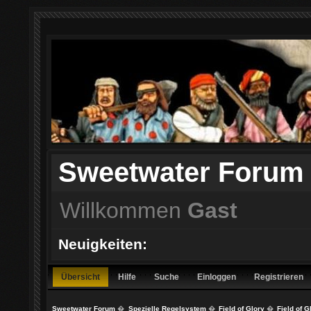
Sweetwater Forum
Willkommen
Gast
Neuigkeiten:
Übersicht
Hilfe
Suche
Einloggen
Registrieren
Sweetwater Forum
�
Spezielle Regelsystem
�
Field of Glory
�
Field of 