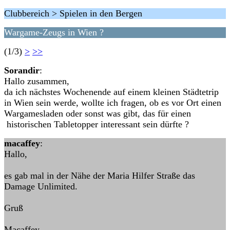
Clubbereich > Spielen in den Bergen
Wargame-Zeugs in Wien ?
(1/3)
>
>>
Sorandir
:
Hallo zusammen,
da ich nächstes Wochenende auf einem kleinen Städtetrip
in Wien sein werde, wollte ich fragen, ob es vor Ort einen
Wargamesladen oder sonst was gibt, das für einen
historischen Tabletopper interessant sein dürfte ?
macaffey
:
Hallo,
es gab mal in der Nähe der Maria Hilfer Straße das
Damage Unlimited.
Gruß
Macaffey