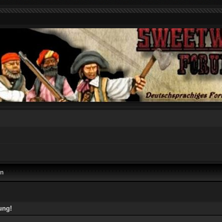
en
ung!