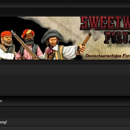
en
ung!