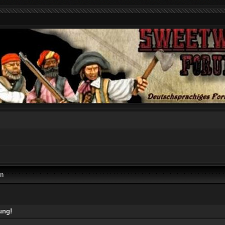
en
ung!