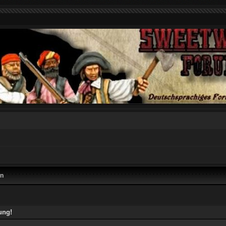
en
ung!