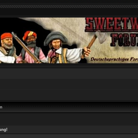
en
ung!