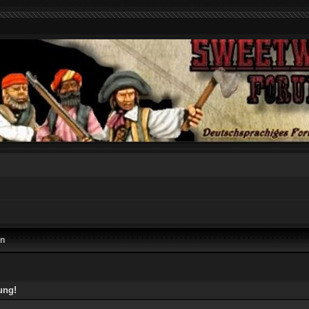
en
ung!