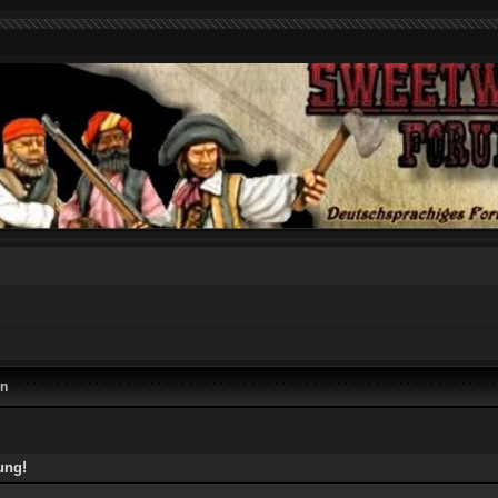
en
ung!