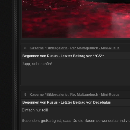
8
Kaserne
/
Bildergalerie
/
Re: Maltagebuch - Mini-Rusus
Begonnen von
Rusus
- Letzter Beitrag von
**GS**
Jupp, sehr schön!
9
Kaserne
/
Bildergalerie
/
Re: Maltagebuch - Mini-Rusus
Begonnen von
Rusus
- Letzter Beitrag von
Decebalus
Einfach nur toll!
Besonders großartig ist, dass Du die Basen so wunderbar individu