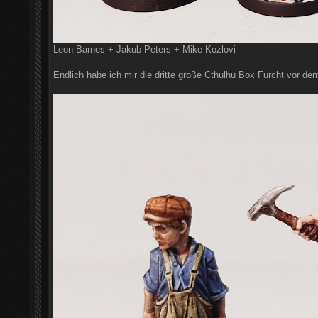
Leon Barnes + Jakub Peters + Mike Kozlovi
Endlich habe ich mir die dritte große Cthulhu Box Furcht vor