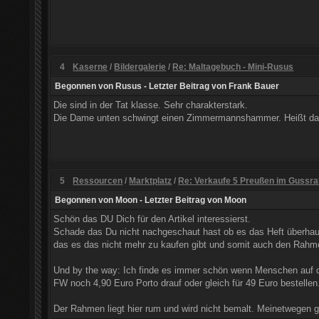
4
Kaserne
/
Bildergalerie
/
Re: Maltagebuch - Mini-Rusus
Begonnen von
Rusus
- Letzter Beitrag von
Frank Bauer
Die sind in der Tat klasse. Sehr charakterstark.
Die Dame unten schwingt einen Zimmermannshammer. Heißt da
5
Ressourcen
/
Marktplatz
/
Re: Verkaufe 5 Preußen im Guss
Begonnen von
Moon
- Letzter Beitrag von
Moon
Schön das DU Dich für den Artikel interessierst.
Schade das Du nicht nachgeschaut hast ob es das Heft überhaupt
das es das nicht mehr zu kaufen gibt und somit auch den Rahme
Und by the way: Ich finde es immer schön wenn Menschen auf di
FW noch 4,90 Euro Porto drauf oder gleich für 49 Euro bestellen
Der Rahmen liegt hier rum und wird nicht bemalt. Meinetwegen ge