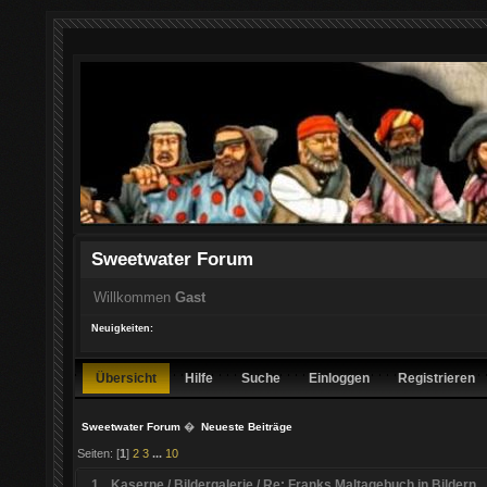
Sweetwater Forum
Willkommen
Gast
Neuigkeiten:
Übersicht
Hilfe
Suche
Einloggen
Registrieren
Sweetwater Forum
�
Neueste Beiträge
Seiten: [
1
]
2
3
...
10
1
Kaserne
/
Bildergalerie
/
Re: Franks Maltagebuch in Bildern