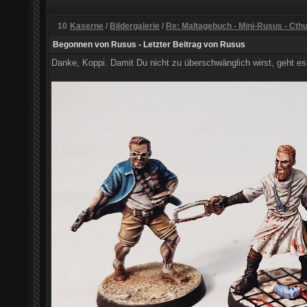
10
Kaserne
/
Bildergalerie
/
Re: Maltagebuch - Mini-Rusus - Cth
Begonnen von
Rusus
- Letzter Beitrag von
Rusus
Danke, Koppi. Damit Du nicht zu überschwänglich wirst, geht es 