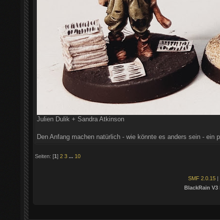
Julien Dulik + Sandra Atkinson
Den Anfang machen natürlich - wie könnte es anders sein - ein pa
Seiten: [
1
]
2
3
...
10
SMF 2.0.15
|
BlackRain V3