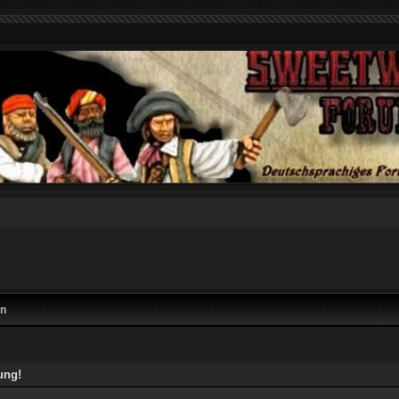
en
ung!