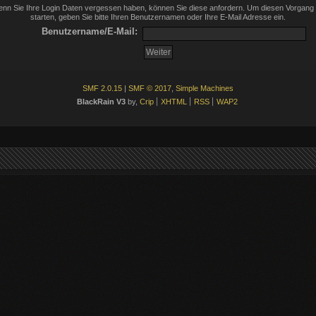
nn Sie Ihre Login Daten vergessen haben, können Sie diese anfordern. Um diesen Vorgang
starten, geben Sie bitte Ihren Benutzernamen oder Ihre E-Mail Adresse ein.
Benutzername/E-Mail:
SMF 2.0.15
|
SMF © 2017
,
Simple Machines
BlackRain V3
by,
Crip
XHTML
RSS
WAP2