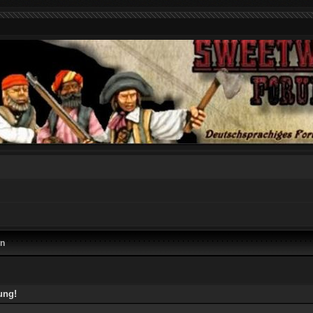
en
ung!