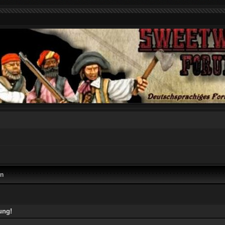
en
ung!