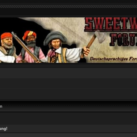
en
ung!