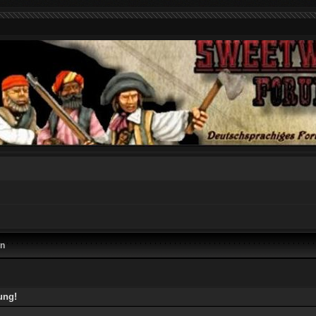
en
ung!