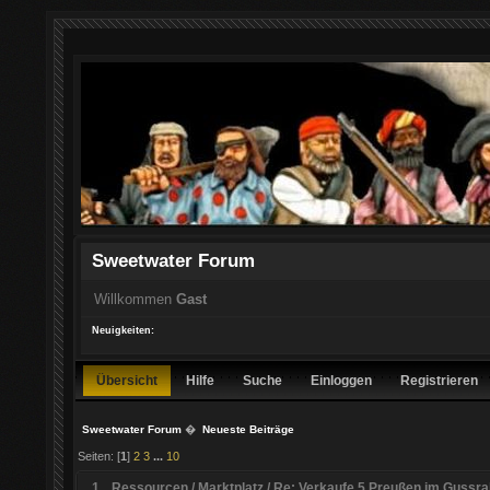
Sweetwater Forum
Willkommen
Gast
Neuigkeiten:
Übersicht
Hilfe
Suche
Einloggen
Registrieren
Sweetwater Forum
�
Neueste Beiträge
Seiten: [
1
]
2
3
...
10
1
Ressourcen
/
Marktplatz
/
Re: Verkaufe 5 Preußen im Guss