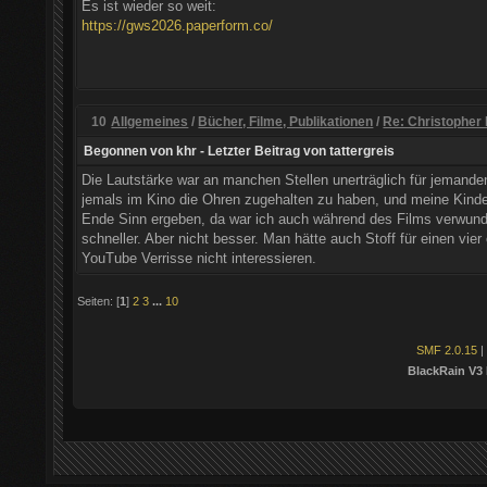
Es ist wieder so weit:
https://gws2026.paperform.co/
10
Allgemeines
/
Bücher, Filme, Publikationen
/
Re: Christopher
Begonnen von
khr
- Letzter Beitrag von
tattergreis
Die Lautstärke war an manchen Stellen unerträglich für jemanden
jemals im Kino die Ohren zugehalten zu haben, und meine Kinde
Ende Sinn ergeben, da war ich auch während des Films verwunder
schneller. Aber nicht besser. Man hätte auch Stoff für einen vie
YouTube Verrisse nicht interessieren.
Seiten: [
1
]
2
3
...
10
SMF 2.0.15
|
BlackRain V3