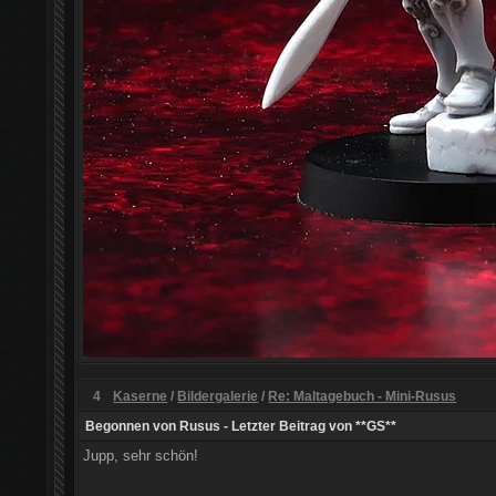
4
Kaserne
/
Bildergalerie
/
Re: Maltagebuch - Mini-Rusus
Begonnen von
Rusus
- Letzter Beitrag von
**GS**
Jupp, sehr schön!