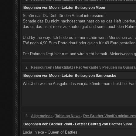
Begonnen von
Moon
- Letzter Beitrag von
Moon
Schön das DU Dich für den Artikel interessierst.
Schade das Du nicht nachgeschaut hast ob es das Heft überhaupt
das es das nicht mehr zu kaufen gibt und somit auch den Rahme
Und by the way: Ich finde es immer schön wenn Menschen auf di
FW noch 4,90 Euro Porto drauf oder gleich für 49 Euro bestellen
Der Rahmen liegt hier rum und wird nicht bemalt. Meinetwegen ge
2
Ressourcen
/
Marktplatz
/
Re: Verkaufe 5 Preußen im Guss
Begonnen von
Moon
- Letzter Beitrag von
Samonuske
Weißt du welche Ausgabe das war,da könnte man direkt bei Fant
3
Allgemeines
/
Tabletop News
/
Re: Brother Vinni\'s miniature
Begonnen von
Brother Vinni
- Letzter Beitrag von
Brother Vinni
Lucia Inlexa - Queen of Battles!