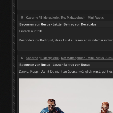
5
Kaserne
/
Bildergalerie
/
Re: Maltagebuch - Mini-Rusus
Begonnen von
Rusus
- Letzter Beitrag von
Decebalus
Einfach nur toll!
Besonders großartig ist, dass Du die Basen so wunderbar individu
6
Kaserne
/
Bildergalerie
/
Re: Maltagebuch - Mini-Rusus - Cth
Begonnen von
Rusus
- Letzter Beitrag von
Rusus
Danke, Koppi. Damit Du nicht zu überschwänglich wirst, geht es 