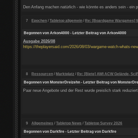
Den Anfang machen natürlich - wie könnte es anders sein - ein pa
7
Epochen
/
Tabletop allgemein
/
Re: [Boardgame Wargames] Wa
Begonnen von
Arkon4000
- Letzter Beitrag von
Arkon4000
Ausgabe 2026/08
https://theplayersaid.com/2026/08/03/wargame-watch-whats-ne
8
Ressourcen
/
Marktplatz
/
Re: [Biete] AWI ACW Gelände, SciFi
Begonnen von
MonsterDreizehn
- Letzter Beitrag von
MonsterDre
Paar neue Angebote und der Rest wurde preislich stark reduziert
9
Allgemeines
/
Tabletop News
/
Tabletop Survey 2026
Begonnen von
Darkfire
- Letzter Beitrag von
Darkfire