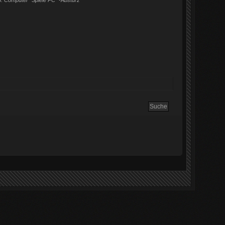
.
Computer "Spiele PC" -Absturz