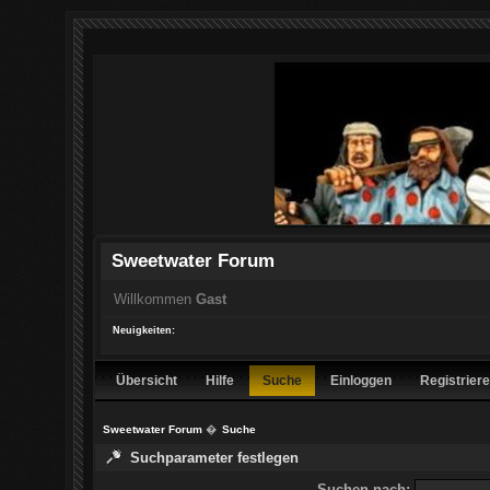
Sweetwater Forum
Willkommen
Gast
Neuigkeiten:
Übersicht
Hilfe
Suche
Einloggen
Registrier
Sweetwater Forum
�
Suche
Suchparameter festlegen
Suchen nach: