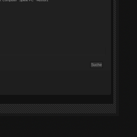
.
Computer "Spiele PC" -Absturz