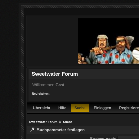
Sweetwater Forum
Willkommen
Gast
Neuigkeiten:
Übersicht
Hilfe
Suche
Einloggen
Registrier
Sweetwater Forum
�
Suche
Suchparameter festlegen
Suchen nach: