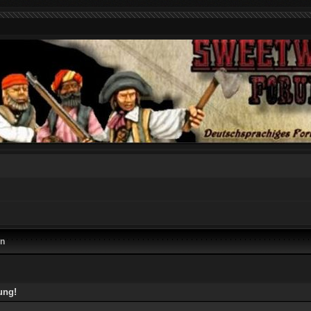
en
ung!